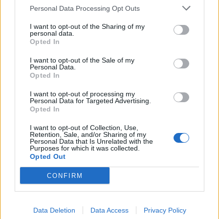
Personal Data Processing Opt Outs
LE MIGLIORI OFFERTE AMAZON
I want to opt-out of the Sharing of my
personal data.
Opted In
I want to opt-out of the Sale of my
Personal Data.
Opted In
I want to opt-out of processing my
Personal Data for Targeted Advertising.
Opted In
I want to opt-out of Collection, Use,
Retention, Sale, and/or Sharing of my
Personal Data that Is Unrelated with the
Purposes for which it was collected.
Opted Out
SMARTPHONE E NON SOLO: TECNOGAZZETTA
CONFIRM
XIAOMI PRESENTA I NUOVI REDMI 17 SERIES,
FOCUS SU AUTONOMIA E INTRATTENIMENTO
Data Deletion
Data Access
Privacy Policy