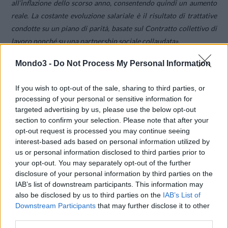
all’inflazione dello scorso anno, consentendo quindi un aumento
reale. La costante evoluzione salariale è il risultato di trattative
condotte su un piano di parità, basate sul Contratto collettivo di
lavoro nonché su una partnership sociale collaudata»
.
Mondo3 -
Do Not Process My Personal Information
Anche per i dipendenti non soggetti al Contratto collettivo di
lavoro sono disponibili fondi finanziari che potranno essere
If you wish to opt-out of the sale, sharing to third parties, or
distribuiti individualmente.
processing of your personal or sensitive information for
targeted advertising by us, please use the below opt-out
section to confirm your selection. Please note that after your
CONDIVIDI QUESTO ARTICOLO:
opt-out request is processed you may continue seeing
E-mail
LinkedIn
Facebook
interest-based ads based on personal information utilized by
us or personal information disclosed to third parties prior to
X
Mastodon
Telegram
your opt-out. You may separately opt-out of the further
disclosure of your personal information by third parties on the
WhatsApp
Stampa
Altro
IAB’s list of downstream participants. This information may
also be disclosed by us to third parties on the
IAB’s List of
Downstream Participants
that may further disclose it to other
third parties.