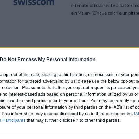
è tenuto ufficialmente a battesimo
ein Maler» (Cinque colori e un pitto
Do Not Process My Personal Information
to opt-out of the sale, sharing to third parties, or processing of your per
formation for targeted advertising by us, please use the below opt-out s
r selection. Please note that after your opt-out request is processed y
Costruito negli anni 2010/2011 dallo studio d’architettura Rast A
eing interest-based ads based on personal information utilized by us or
corso 2012. Swisscom ha deciso di erigere e insediarsi in questo sta
disclosed to third parties prior to your opt-out. You may separately opt-
di Zurigo non erano più consone a metodi di lavoro all’avanguardia. Il
losure of your personal information by third parties on the IAB’s list of
soddisfa invece tali requisiti grazie alla sua moderna concezione 
. This information may also be disclosed by us to third parties on the
IA
collegamenti con la vicina rete di mezzi di trasporto pubblici.
Participants
that may further disclose it to other third parties.
Inoltre il costante sviluppo dell’infrastruttura a Zurigo Ovest ne a