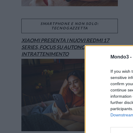
SMARTPHONE E NON SOLO:
TECNOGAZZETTA
XIAOMI PRESENTA I NUOVI REDMI 17
SERIES, FOCUS SU AUTONOMIA E
INTRATTENIMENTO
Mondo3 -
If you wish 
sensitive in
confirm you
continue se
information 
further disc
participants
Downstream 