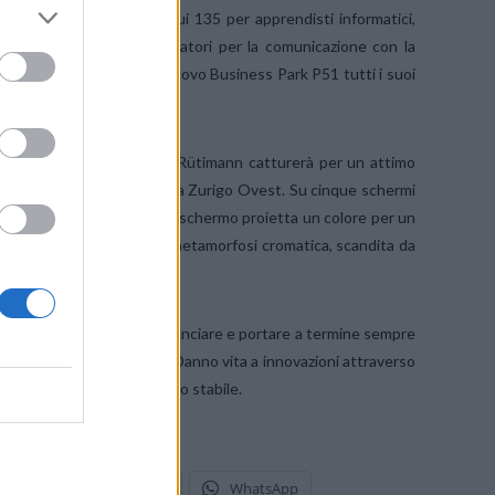
000 posti di lavoro
, di cui 135 per apprendisti informatici,
 dettaglio, oltre che operatori per la comunicazione con la
rvices ha trasferito nel nuovo Business Park P51 tutti i suoi
’artista svizzero Christoph Rütimann catturerà per un attimo
 nella Pfingstweidstrasse 51 a Zurigo Ovest. Su cinque schermi
ue colori come per magia. Ogni schermo proietta un colore per un
magine in continua, lenta metamorfosi cromatica, scandita da
ostantemente impegnati a lanciare e portare a termine sempre
etti non sono mai identici. Danno vita a innovazioni attraverso
nstallazione nell’atrio dello stabile.
stodon
Telegram
WhatsApp