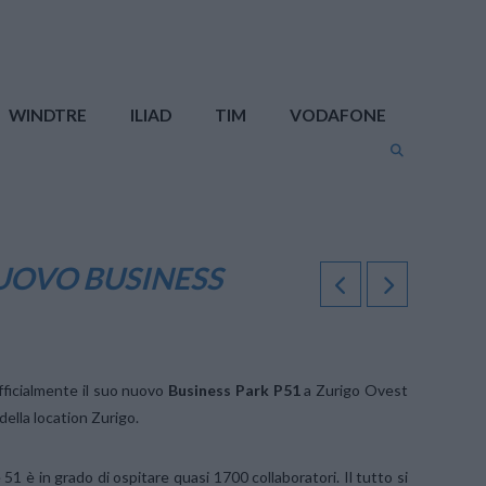
WINDTRE
ILIAD
TIM
VODAFONE
UOVO BUSINESS
ficialmente il suo nuovo
Business Park P51
a Zurigo Ovest
ella location Zurigo.
51 è in grado di ospitare quasi 1700 collaboratori. Il tutto si