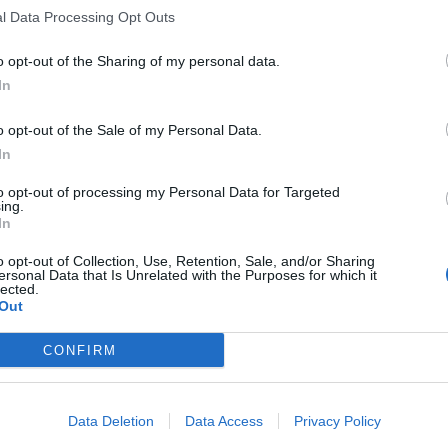
Swisscom offre così nella città di Zurigo complessivamente circa
4
l Data Processing Opt Outs
telematici, mediamatici, impiegati di commercio e del commercio al
o opt-out of the Sharing of my personal data.
clientela. Per poter lavorare con maggiore efficienza, Swisscom IT Se
In
circa 1000 posti d’impiego presenti nell’agglomerato di Zurigo.
o opt-out of the Sale of my Personal Data.
Pittura su vetro, performance e video
La videoinstallazione dell
In
l’attenzione dei collaboratori e visitatori nell’atrio del «Fifty-One»
to opt-out of processing my Personal Data for Targeted
applicati alle pareti l’infaticabile artista fa apparire e sparire cinq
ing.
certo arco di tempo. Da tutti e cinque insieme scaturisce così un’im
In
tensione, ordine e tempo.
o opt-out of Collection, Use, Retention, Sale, and/or Sharing
ersonal Data that Is Unrelated with the Purposes for which it
lected.
Nel Business Park P51, specialisti di consolidata esperienza sono c
Out
nuovi progetti. Per quanto somiglianti in molte loro fasi, questi prog
CONFIRM
l’incessante alternanza di ripetizioni e mutazioni, proprio come la videoi
CONDIVIDI QUESTO ARTICOLO:
Data Deletion
Data Access
Privacy Policy
E-mail
LinkedIn
Facebook
X
Ma