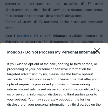
permette di chattare con un massimo di 50 amici
simultaneamente, oltre che di convidere in gruppo, come sinora,
foto, contatti e coordinate della propria ubicazione.
Presto gli utenti di iO potranno anche scambiarsi messaggi
video.
Con i
pacchetti iO
si può chiamare qualsiasi numero in
Svizzera e all’estero
Se dispongono di un collegamento
internet, gli utenti di iO possono scambiarsi tra di loro telefonate
Mondo3 -
Do Not Process My Personal Information
e messaggi gratuitamente. I pacchetti iO consentono inoltre di
chiamare a una tariffa forfetaria qualsiasi numero in Svizzera, nel
If you wish to opt-out of the sale, sharing to third parties, or
Nord America e nell’Unione europea. Tutti i dati confidenziali
processing of your personal or sensitive information for
quali cognome e nome, numero di telefono e contenuto dei
targeted advertising by us, please use the below opt-out
messaggi rimangono custoditi al sicuro su server Swisscom
section to confirm your selection. Please note that after your
situati in Svizzera. Un altro vantaggio è che sono codificati tutti i
opt-out request is processed you may continue seeing
interest-based ads based on personal information utilized by
messaggi e foto inviati nonché le conversazioni mediante
us or personal information disclosed to third parties prior to
internet.
your opt-out. You may separately opt-out of the further
disclosure of your personal information by third parties on the