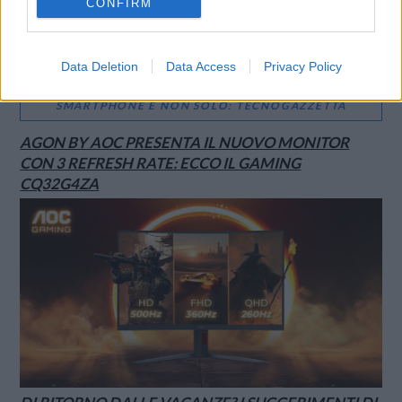
CONFIRM
Data Deletion
Data Access
Privacy Policy
SMARTPHONE E NON SOLO: TECNOGAZZETTA
AGON BY AOC PRESENTA IL NUOVO MONITOR
CON 3 REFRESH RATE: ECCO IL GAMING
CQ32G4ZA