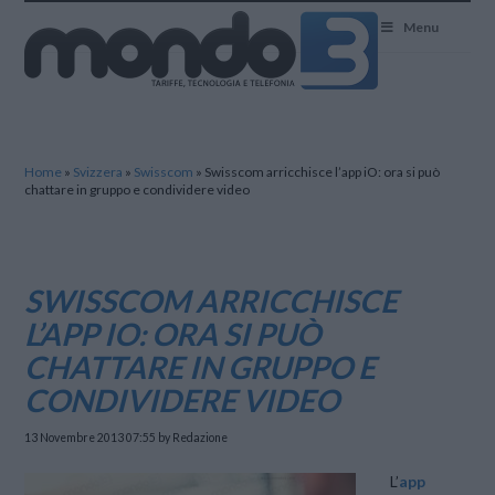
Mondo3
Menu
Home
»
Svizzera
»
Swisscom
»
Swisscom arricchisce l’app iO: ora si può
chattare in gruppo e condividere video
SWISSCOM ARRICCHISCE
L’APP IO: ORA SI PUÒ
CHATTARE IN GRUPPO E
CONDIVIDERE VIDEO
13 Novembre 2013 07:55
by Redazione
L’
app