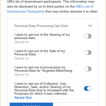
IAB’s list of downstream participants. This information may
CONDIVIDI QUESTO ARTICOLO:
also be disclosed by us to third parties on the
IAB’s List of
E-mail
LinkedIn
Facebook
Downstream Participants
that may further disclose it to other
third parties.
X
Mastodon
Telegram
Personal Data Processing Opt Outs
WhatsApp
Stampa
Altro
I want to opt-out of the Sharing of my
personal data.
Opted In
I want to opt-out of the Sale of my
Personal Data.
Opted In
LE MIGLIORI OFFERTE AMAZON
I want to opt-out of processing my
Personal Data for Targeted Advertising.
Opted In
I want to opt-out of Collection, Use,
Retention, Sale, and/or Sharing of my
Personal Data that Is Unrelated with the
Purposes for which it was collected.
Opted Out