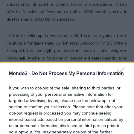
appassionati di sport e cinema hanno a disposizione l’intera
offerta Teleclub on Demand, con oltre 5000 eventi sportivi in
diretta e più di 6000 film di successo.
A fronte della rapida evoluzione dell’offerta, una guida utente
intuitiva è fondamentale. Su richiesta Swisscom TV 2.0 offre ai
telespettatori consigli personalizzati, basati sulle esigenze
individuali. Anche la funzione di ricerca e il telecomando sono
stati rielaborati. Ora il maneggevole TV-Box a risparmio
energetico si presenta con un look sobrio, in bianco e nero e,
Mondo3 -
Do Not Process My Personal Information
grazie al telecomando, può essere riposto nell’armadio.
If you wish to opt-out of the sale, sharing to third parties, or
processing of your personal or sensitive information for
Intrattenimento TV anche fuori casa e ovunque
Già un quinto
targeted advertising by us, please use the below opt-out
dei clienti Swisscom TV utilizza regolarmente l’offerta TV mobile.
section to confirm your selection. Please note that after your
Con la app Swisscom TV 2.0 e l’offerta web all’indirizzo
opt-out request is processed you may continue seeing
www.swisscom.ch/tvonline
, il numero delle emittenti disponibili
interest-based ads based on personal information utilized by
us or personal information disclosed to third parties prior to
quando si è fuori casa è raddoppiato: ora i clienti possono infatti
your opt-out. You may separately opt-out of the further