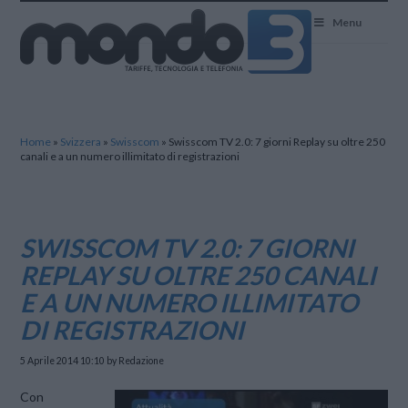
Mondo3
Menu
Home
»
Svizzera
»
Swisscom
»
Swisscom TV 2.0: 7 giorni Replay su oltre 250
canali e a un numero illimitato di registrazioni
SWISSCOM TV 2.0: 7 GIORNI
REPLAY SU OLTRE 250 CANALI
E A UN NUMERO ILLIMITATO
DI REGISTRAZIONI
5 Aprile 2014 10:10
by Redazione
Con