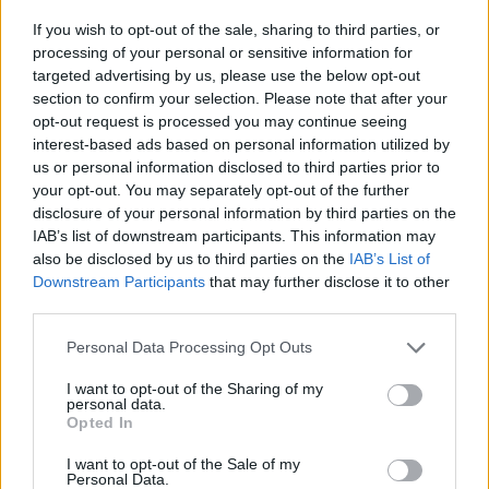
trasmesso un volume di dati all’incirca quattro volte superiore
If you wish to opt-out of the sale, sharing to third parties, or
rispetto a quello di clienti con un altro abbonamento. Il traffico
processing of your personal or sensitive information for
dati registra una crescita anche a livello internazionale: il volume
targeted advertising by us, please use the below opt-out
di dati trasmessi con il roaming è quasi raddoppiato nell’arco di
section to confirm your selection. Please note that after your
un anno; questo aumento è dovuto anche alla riduzione dei
opt-out request is processed you may continue seeing
interest-based ads based on personal information utilized by
prezzi delle tariffe per il roaming introdotta il 1° luglio 2013. La
us or personal information disclosed to third parties prior to
considerevole crescita dei volumi ha consentito un aumento
your opt-out. You may separately opt-out of the further
dell’8% del fatturato nel settore del roaming di dati.
disclosure of your personal information by third parties on the
IAB’s list of downstream participants. This information may
also be disclosed by us to third parties on the
IAB’s List of
Lancio riuscito di Swisscom TV 2.0 con soluzione basata sul
Downstream Participants
that may further disclose it to other
cloud
third parties.
Anche la crescita nel settore della rete fissa è inarrestabile: il
numero di collegamenti Swisscom TV è salito di 52’000 unità a
Personal Data Processing Opt Outs
1,05 milioni nel primo trimestre. Su base annuale, l’incremento è
I want to opt-out of the Sharing of my
di 192’000 unità (+22,3%). Lanciato ad inizio aprile 2014, il
personal data.
Opted In
servizio Swisscom TV 2.0 offre funzioni ampliate e a fine aprile
contava già quasi 30’000 clienti, la maggior parte dei quali
I want to opt-out of the Sale of my
Personal Data.
usufruiva in precedenza di un’offerta di Swisscom. La funzione di