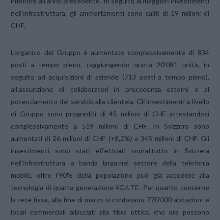
inferiore all’anno precedente. In seguito ai maggiori investimenti
nell’infrastruttura, gli ammortamenti sono saliti di 19 milioni di
CHF.
L’organico del Gruppo è aumentato complessivamente di 834
posti a tempo pieno, raggiungendo quota 20’081 unità, in
seguito ad acquisizioni di aziende (713 posti a tempo pieno),
all’assunzione di collaboratori in precedenza esterni e al
potenziamento del servizio alla clientela. Gli investimenti a livello
di Gruppo sono progrediti di 45 milioni di CHF attestandosi
complessivamente a 519 milioni di CHF. In Svizzera sono
aumentati di 26 milioni di CHF (+8,2%) a 345 milioni di CHF. Gli
investimenti sono stati effettuati soprattutto in Svizzera
nell’infrastruttura a banda larga:nel settore della telefonia
mobile, oltre l’90% della popolazione può già accedere alla
tecnologia di quarta generazione 4G/LTE. Per quanto concerne
la rete fissa, alla fine di marzo si contavano 770’000 abitazioni e
locali commerciali allacciati alla fibra ottica, che ora possono