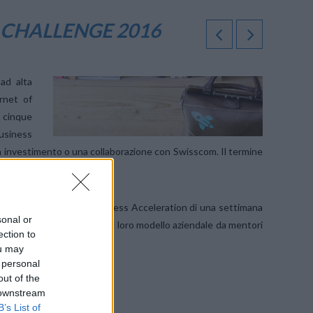
 CHALLENGE 2016
ad alta
ernet of
i cinque
usiness
di un investimento o una collaborazione con Swisscom. Il termine
re a un programma di Business Acceleration di una settimana
sonal or
 far esaminare in dettaglio il loro modello aziendale da mentori
ection to
ou may
 personal
out of the
 downstream
B’s List of