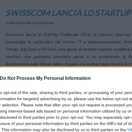
SWISSCOM LANCIA LO STARTUP
22 Marzo 2016 08:11
by Redazione
Swisscom lancia lo StartUp Challenge 2016: si cercano start-up 
tecnologia, in particolare nei settori IT e telecomunicazioni, Int
Things, Big Data e FinTech. Una giuria di rinomati esperti sceglierà 
vincitori, che potranno prendere parte a un programma di B
Acceleration nella Silicon Valley. In palio vi è inoltre l’opportunità 
ultimo per candidarsi è il 15 maggio 2016.
Do Not Process My Personal Information
Con lo StartUp Challenge Swisscom offre la possibilità di partecipa
to opt-out of the sale, sharing to third parties, or processing of your per
nella Silicon Valley. In tale occasione, i giovani imprenditori potranno
formation for targeted advertising by us, please use the below opt-out s
e stabilire preziosi contatti con partner e investitori internazionali.
r selection. Please note that after your opt-out request is processed y
eing interest-based ads based on personal information utilized by us or
disclosed to third parties prior to your opt-out. You may separately opt-
losure of your personal information by third parties on the IAB’s list of
. This information may also be disclosed by us to third parties on the
IA