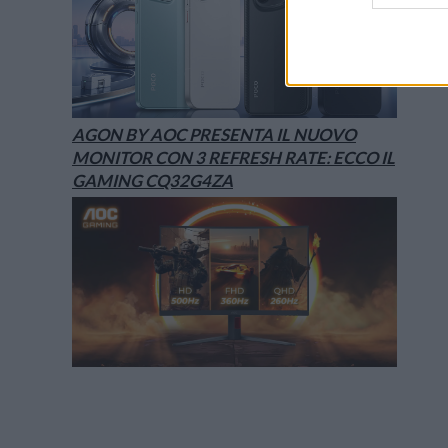
AGON BY AOC PRESENTA IL NUOVO
MONITOR CON 3 REFRESH RATE: ECCO IL
GAMING CQ32G4ZA