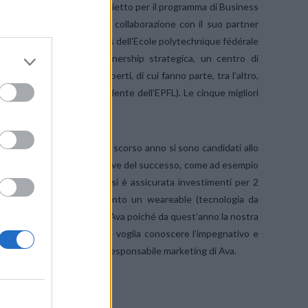
art-up
Per staccare un biglietto per il programma di Business
procedura di selezione. In collaborazione con il suo partner
st’anno si terrà nel campus dell’Ecole polytechnique fédérale
l’ambito della loro partnership strategica, un centro di
 giuria di prestigiosi esperti, di cui fanno parte, tra l’altro,
enne Corboud (vicepresidente dell’EPFL). Le cinque migliori
ancio per investimenti
Lo scorso anno si sono candidati allo
partecipazione è stata la chiave del successo, come ad esempio
 Silicon Valley, la start-up si è assicurata investimenti per 2
ig data, Ava ha messo a punto un weareable (tecnologia da
è stata molto proficua per Ava poiché da quest’anno la nostra
gio a qualsiasi start-up che voglia conoscere l’impegnativo e
von Bidder, cofondatrice e responsabile marketing di Ava.