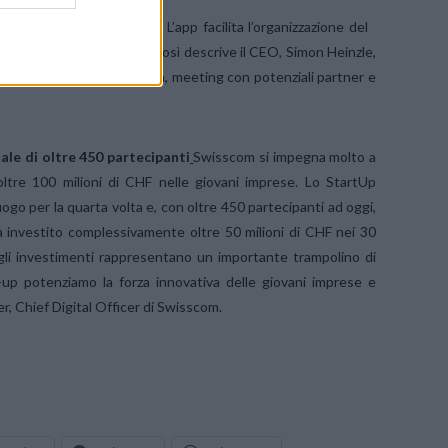
un investimento Swisscom. L’app facilita l’organizzazione del
al Politecnico di Zurigo. Così descrive il CEO, Simon Heinzle,
utto ricca di investor pitch, meeting con potenziali partner e
le di oltre 450 partecipanti
Swisscom si impegna molto a
ltre 100 milioni di CHF nelle giovani imprese. Lo StartUp
go per la quarta volta e, con oltre 450 partecipanti ad oggi,
 investito complessivamente oltre 50 milioni di CHF nei 30
a gli investimenti rappresentano un importante trampolino di
-up potenziamo la forza innovativa delle giovani imprese e
 Chief Digital Officer di Swisscom.