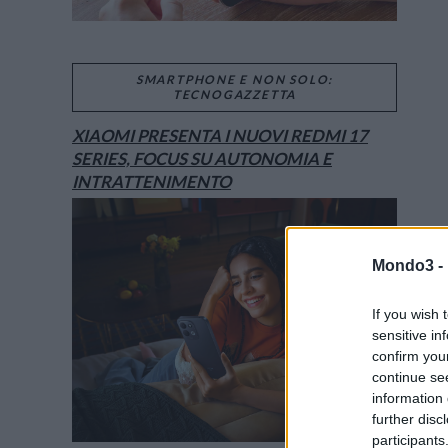
SMARTPHONE E NON SOLO:
TECNOGAZZETTA
XIAOMI PRESENTA I NUOVI REDMI 17
SERIES, FOCUS SU AUTONOMIA E
INTRATTENIMENTO
Mondo3 -
If you wish 
sensitive in
confirm you
continue se
information 
further disc
participants