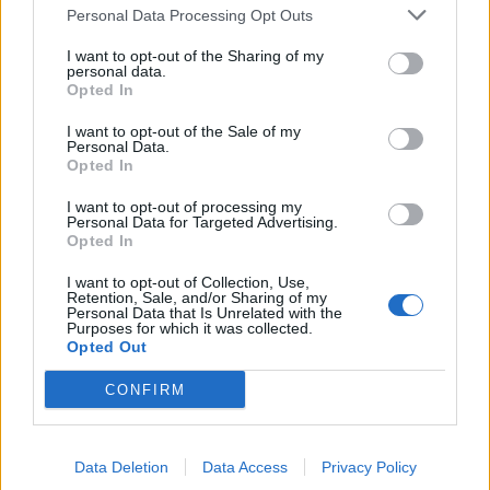
Personal Data Processing Opt Outs
Nel complesso Swisscom conta in tutta la Svizzera 865
I want to opt-out of the Sharing of my
personal data.
apprendisti in otto diversi profili professionali.
Opted In
I want to opt-out of the Sale of my
Link:
Formazione professionale Swisscom
Personal Data.
Opted In
https://www.swisscom.ch/it/about/jobs/next-apprendistato-
stage-trainee.html
I want to opt-out of processing my
Personal Data for Targeted Advertising.
Opted In
CONDIVIDI QUESTO ARTICOLO:
I want to opt-out of Collection, Use,
E-mail
LinkedIn
Facebook
Retention, Sale, and/or Sharing of my
Personal Data that Is Unrelated with the
Purposes for which it was collected.
X
Mastodon
Telegram
Opted Out
WhatsApp
Stampa
Altro
CONFIRM
Data Deletion
Data Access
Privacy Policy