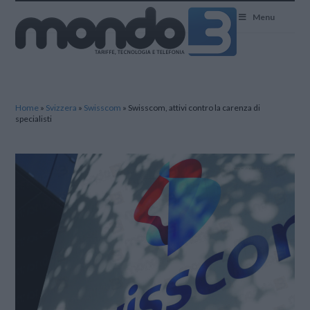
Mondo3
Menu
Home
»
Svizzera
»
Swisscom
»
Swisscom, attivi contro la carenza di
specialisti