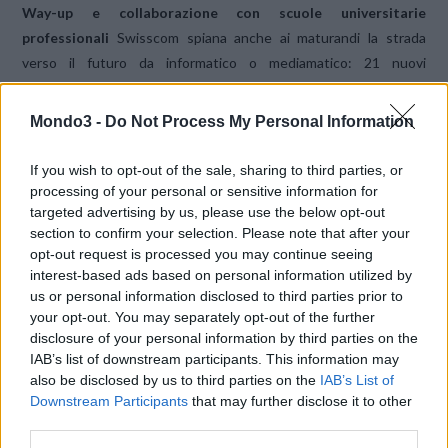
Way-up e collaborazione con scuole universitarie
professionali
Swisscom spiana anche ai maturandi la strada
verso il futuro da informatico o mediamatico: 21 nuovi
apprendisti portano a termine un cosiddetto apprendistato way-
up per maturandi che nel giro di due anni porta all’esame di fine
Mondo3 -
Do Not Process My Personal Information
tirocinio. Per questo il bachelor con integrazione pratica in
informatica (PiBS), avviato lo scorso anno insieme alla Scuola
If you wish to opt-out of the sale, sharing to third parties, or
universitaria professionale di Briga, è stato esteso ad altre
processing of your personal or sensitive information for
strutture analoghe: cinque nuovi apprendisti seguono questo
targeted advertising by us, please use the below opt-out
section to confirm your selection. Please note that after your
percorso duale che porta in quattro anni a un diploma di bachelor
opt-out request is processed you may continue seeing
che comprende anche esperienza professionale pratica.
interest-based ads based on personal information utilized by
us or personal information disclosed to third parties prior to
Quota elevata di successi e di occupazione
your opt-out. You may separately opt-out of the further
disclosure of your personal information by third parties on the
interna
Quest’estate circa 263 apprendisti — un buon 95 per
IAB’s list of downstream participants. This information may
cento — hanno portato a termine una formazione presso
also be disclosed by us to third parties on the
IAB’s List of
Swisscom. Circa la metà dei giovani che hanno concluso
Downstream Participants
that may further disclose it to other
l’apprendistato farà la sua prossima esperienza professionale in
third parties.
seno all’azienda.