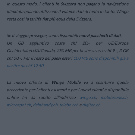
In questo modo, i clienti in Svizzera non pagano la navigazione
illimitata quando utilizzano il volume dati di tanto in tanto. Wingo
resta così la tariffa flat più equa della Svizzera.
Se il viaggio prosegue, sono disponibili
nuovi pacchetti di dati.
Un GB aggiuntivo costa chf 20.– per UE/Europa
Occidentale/USA/Canada, 250 MB per la stessa area chf 9.–, 3 GB
chf 50.–. Per il resto dei paesi esteri
100 MB sono disponibili già a
partire da chf 12.50.
La nuova offerta di
Wingo Mobile
va a sostituire quella
precedente per i clienti esistenti e per i nuovi clienti è disponibile
online fin da subito all’indirizzo
wingo.ch
,
mobilezone.ch
,
microspot.ch
,
deinhandy.ch
,
teleboy.ch
e
digitec.ch
.