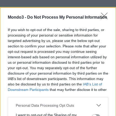
Panoramica prezzi
Mondo3 -
Do Not Process My Personal Information
If you wish to opt-out of the sale, sharing to third parties, or
CONDIVIDI QUESTO ARTICOLO:
processing of your personal or sensitive information for
E-mail
LinkedIn
Facebook
targeted advertising by us, please use the below opt-out
section to confirm your selection. Please note that after your
X
Mastodon
Telegram
opt-out request is processed you may continue seeing
interest-based ads based on personal information utilized by
WhatsApp
Stampa
Altro
us or personal information disclosed to third parties prior to
your opt-out. You may separately opt-out of the further
disclosure of your personal information by third parties on the
IAB’s list of downstream participants. This information may
also be disclosed by us to third parties on the
IAB’s List of
Downstream Participants
that may further disclose it to other
LE MIGLIORI OFFERTE AMAZON
third parties.
Personal Data Processing Opt Outs
I want to opt-out of the Sharing of my