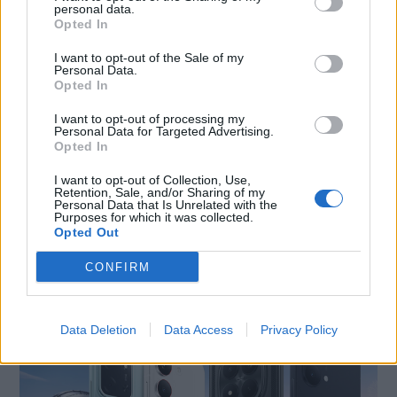
personal data.
Opted In
I want to opt-out of the Sale of my
Personal Data.
Opted In
I want to opt-out of processing my
Personal Data for Targeted Advertising.
Opted In
I want to opt-out of Collection, Use,
Retention, Sale, and/or Sharing of my
Personal Data that Is Unrelated with the
SMARTPHONE E NON SOLO: TECNOGAZZETTA
Purposes for which it was collected.
Opted Out
POCO FESTEGGIA IL SUO OTTAVO COMPLEANNO
CON SCONTI E OFFERTE SPECIALI
CONFIRM
Data Deletion
Data Access
Privacy Policy