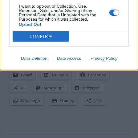
risultano così visualizzabili e controllabili in tempo reale da tutti i
I want to opt-out of Collection, Use,
partner nel rispetto della riservatezza. I dati non possono essere
Retention, Sale, and/or Sharing of my
Personal Data that Is Unrelated with the
modificati con effetto retroattivo. Il controllo reciproco e
Purposes for which it was collected.
l’impossibilità di modifica dei dati creano tracciabilità e fiducia.
Opted Out
Poiché tutti i partner accedono in tempo reale agli stessi dati, le
CONFIRM
Blockchain semplificano la collaborazione e consentono una
maggiore automazione dei processi amministrativi.
Data Deletion
Data Access
Privacy Policy
CONDIVIDI QUESTO ARTICOLO:
E-mail
LinkedIn
Facebook
X
Mastodon
Telegram
WhatsApp
Stampa
Altro