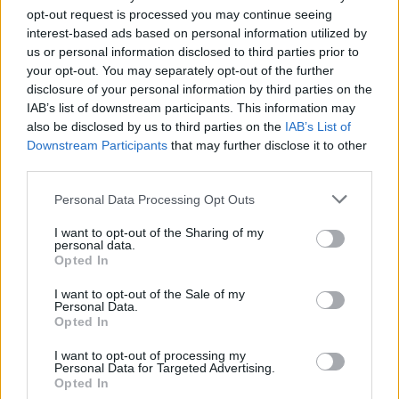
opt-out request is processed you may continue seeing
interest-based ads based on personal information utilized by
Presenza all’Hyperledger Global Forum di Basilea
Dal 12 al 15
us or personal information disclosed to third parties prior to
dicembre 2018 si riuniranno all’Hyperledger Global Forum di
your opt-out. You may separately opt-out of the further
Basilea esperti di Blockchain provenienti da tutto il mondo. In
disclosure of your personal information by third parties on the
questo contesto, la Posta e Swisscom presenteranno per la prima
IAB’s list of downstream participants. This information may
also be disclosed by us to third parties on the
IAB’s List of
volta pubblicamente il loro progettato per una Blockchain
Downstream Participants
that may further disclose it to other
privata per la Svizzera. Hyperledger è un progetto globale di
third parties.
Open Source Blockchain e tool correlati avviato nel dicembre
2015 dalla Linux Foundation e supportato da imprese come
Personal Data Processing Opt Outs
Airbus, IBM, Intel, JP Morgan, SAP o anche Swisscom.
I want to opt-out of the Sharing of my
www.hyperledger.org
personal data.
Opted In
La tecnologia Distributed Ledger e le Blockchain
La tecnologia
I want to opt-out of the Sale of my
Personal Data.
base per tutti i tipi di applicazioni Blockchain è la Distributed
Opted In
Ledger Technology (DLT). La DLT funziona come un libro
I want to opt-out of processing my
contabile digitale: i partner coinvolti in una transazione
Personal Data for Targeted Advertising.
memorizzano i dati delle transazioni in una Blockchain, che
Opted In