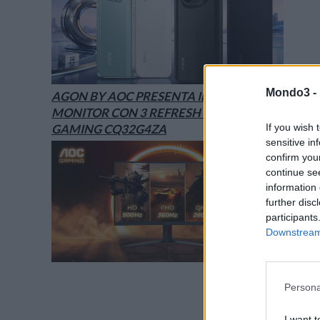
Mondo3 -
AGON BY AOC PRESENTA IL NUOVO
MONITOR CON 3 REFRESH RATE: ECCO IL
If you wish 
GAMING CQ32G4ZA
sensitive in
confirm you
continue se
information 
further disc
participants
Downstream 
Persona
I want t