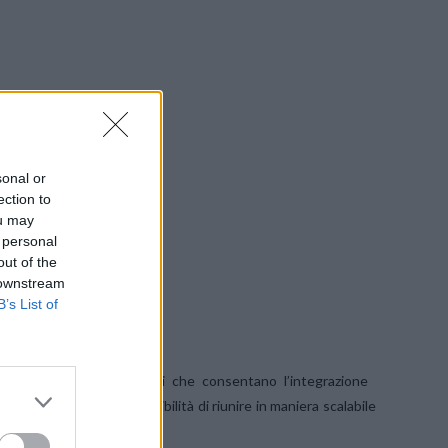
sonal or
ection to
ou may
 personal
out of the
 downstream
B’s List of
 la mancanza di soluzioni che consentano l’integrazione
ziari, e dall’altra l’impossibilità di riunire in maniera scalabile