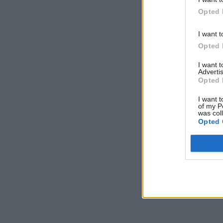
Opted 
I want t
Opted 
I want 
Advertis
Opted 
I want t
of my P
was col
Opted 