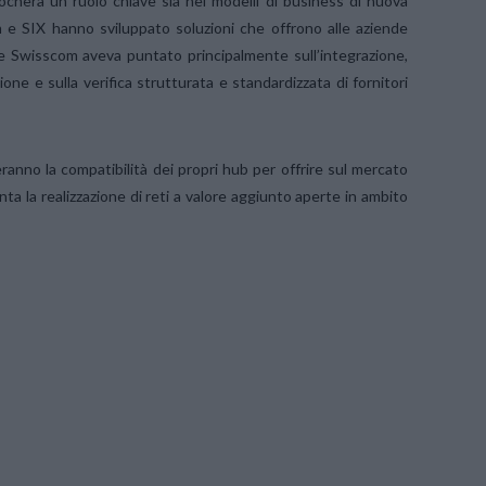
ocherà un ruolo chiave sia nei modelli di business di nuova
om e SIX hanno sviluppato soluzioni che offrono alle aziende
e Swisscom aveva puntato principalmente sull’integrazione,
ione e sulla verifica strutturata e standardizzata di fornitori
nno la compatibilità dei propri hub per offrire sul mercato
a la realizzazione di reti a valore aggiunto aperte in ambito