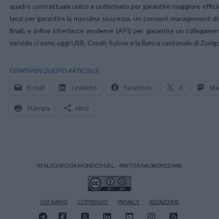
quadro contrattuale unico e uniformato per garantire maggiore efficien
terzi per garantire la massima sicurezza, un consent management digit
finali; e infine interfacce moderne (API) per garantire un collegament
servizio ci sono oggi USB, Credit Suisse e la Banca cantonale di Zurigo
CONDIVIDI QUESTO ARTICOLO:
E-mail
LinkedIn
Facebook
X
Ma
Stampa
Altro
REALIZZATO DA MONDO3 S.R.L. - PARTITA IVA 06039210486
CHI SIAMO
COPYRIGHT
PRIVACY
REDAZIONE