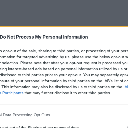
Do Not Process My Personal Information
to opt-out of the sale, sharing to third parties, or processing of your per
formation for targeted advertising by us, please use the below opt-out s
r selection. Please note that after your opt-out request is processed y
eing interest-based ads based on personal information utilized by us or
disclosed to third parties prior to your opt-out. You may separately opt-
losure of your personal information by third parties on the IAB’s list of
. This information may also be disclosed by us to third parties on the
IA
Participants
that may further disclose it to other third parties.
Questa cooperazione affronta due nodi cruciali, ossia da un lato
l Data Processing Opt Outs
standardizzata dei soggetti terzi nei sistemi dei fornitori di servizi finan
diversi soggetti terzi nello stesso ambito applicativo.
o opt-out of the Sharing of my personal data.