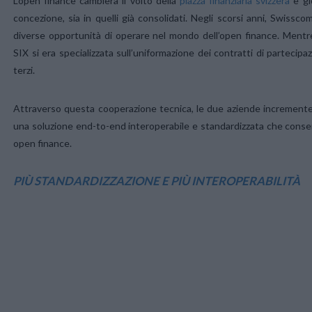
L’open finance cambierà il volto della
piazza finanziaria svizzera
e gi
concezione, sia in quelli già consolidati. Negli scorsi anni, Swissc
diverse opportunità di operare nel mondo dell’open finance. Mentr
SIX si era specializzata sull’uniformazione dei contratti di partecipaz
terzi.
Attraverso questa cooperazione tecnica, le due aziende incrementera
una soluzione end-to-end interoperabile e standardizzata che consent
open finance.
PIÙ STANDARDIZZAZIONE E PIÙ INTEROPERABILITÀ