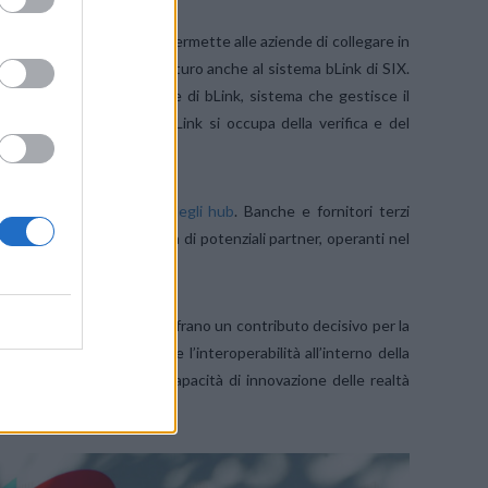
Integration Layer»
, che permette alle aziende di collegare in
Swisscom – e dunque in futuro anche al sistema bLink di SIX.
nsent management digitale di bLink, sistema che gestisce il
zo dei dati. La soluzione bLink si occupa della verifica e del
entare l’
interoperabilità degli hub
. Banche e fornitori terzi
una rete ancora più ampia di potenziali partner, operanti nel
bilità dell’open finance offrano un contributo decisivo per la
lare la collaborazione e l’interoperabilità all’interno della
o la competitività e la capacità di innovazione delle realtà