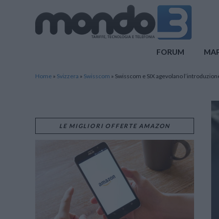
Mondo3
FORUM
MA
Home
»
Svizzera
»
Swisscom
»
Swisscom e SIX agevolano l’introduzione
LE MIGLIORI OFFERTE AMAZON