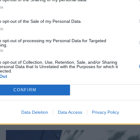
In
È in quest’ottica che Swisscom mette a disposizione il
cosiddetto «
maniera efficiente i propri sistemi all’Open Business Hub (OBH) di 
o opt-out of the Sale of my Personal Data.
L’OBH di Swisscom amplia la propria offerta integrandola con il co
In
processo di assegnazione dei consensi dei clienti finali per l’utiliz
to opt-out of processing my Personal Data for Targeted
collegamento di fornitori terzi.
ing.
In
A medio termine, l’obiettivo di Swisscom e SIX è quello di increm
o opt-out of Collection, Use, Retention, Sale, and/or Sharing
ersonal Data that Is Unrelated with the Purposes for which it
potranno così sfruttare un accesso semplificato e standardizzato ad 
lected.
settore finanziario e non solo.
Out
CONFIRM
Entrambe le aziende sono convinte che la standardizzazione e la scala
formazione di ecosistemi. Questa cooperazione getta le basi per agevo
piazza finanziaria svizzera e dunque per promuovere sul lungo period
Data Deletion
Data Access
Privacy Policy
finanziarie svizzere.