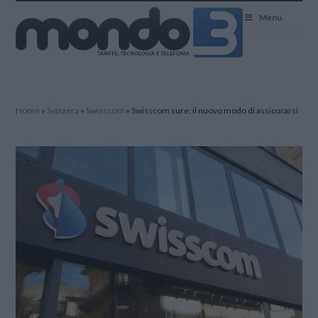
Mondo3
Menu
Home
»
Svizzera
»
Swisscom
»
Swisscom sure: il nuovo modo di assicurarsi