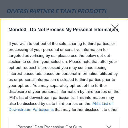
DIVERSI PARTNER E TANTI PRODOTTI
Insieme a ERV, Swisscom ha lanciato l’assicurazione per il tempo
libero. Il prodotto abbina due componenti: Assistance SOS, che
Mondo3 -
Do Not Process My Personal Information
assicura i contrattempi durante le attività del tempo libero, e
l’assicurazione delle Spese di annullamento. Può essere stipulato
If you wish to opt-out of the sale, sharing to third parties, or
per un periodo da 1 a 22 giorni – praticamente all’istante, senza
processing of your personal or sensitive information for
grande preavviso. Walter Wattinger, CEO della Europäische
targeted advertising by us, please use the below opt-out
section to confirm your selection. Please note that after your
Reiseversicherung ERV, sottolinea in particolare la comodità
opt-out request is processed you may continue seeing
della nuova offerta per i clienti: «Siamo felici di presentare
interest-based ads based on personal information utilized by
insieme a Swisscom un’offerta che viene incontro alla domanda
us or personal information disclosed to third parties prior to
dei clienti di soluzioni assicurative stipulabili facilmente e senza
your opt-out. You may separately opt-out of the further
complicazioni.»
disclosure of your personal information by third parties on the
IAB’s list of downstream participants. This information may
also be disclosed by us to third parties on the
IAB’s List of
Con la Zurigo Compagnia di Assicurazioni SA, dal 23 aprile
Downstream Participants
that may further disclose it to other
Swisscom offre un’assicurazione combinata per la mobilia
third parties.
domestica e la responsabilità civile di privati. Grazie alle sue
Personal Data Processing Opt Outs
coperture flessibili, l’assicurazione si adatta perfettamente alle