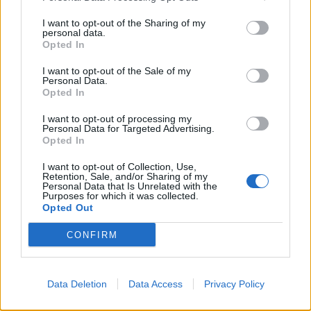
esigenze della clientela.
I want to opt-out of the Sharing of my
personal data.
Opted In
Nelle prossime settimane, invece, Swisscom proporrà
I want to opt-out of the Sale of my
un’assicurazione per la cauzione d’affitto insieme ad AXA. I
Personal Data.
potenziali contraenti riceveranno l’offerta nel momento più
Opted In
idoneo. Dominique Kasper, responsabile Assicurazione danni di
I want to opt-out of processing my
AXA Svizzera, spiega che questo dettaglio costituisce un grande
Personal Data for Targeted Advertising.
Opted In
valore aggiunto per loro: «Grazie alla collaborazione con
Swisscom possiamo offrire alla clientela un servizio fruibile
I want to opt-out of Collection, Use,
Retention, Sale, and/or Sharing of my
secondo l’occorrenza, ad esempio quando stanno per traslocare.»
Personal Data that Is Unrelated with the
Purposes for which it was collected.
Opted Out
Da qui alla fine dell’anno è previsto l’integrazione di ulteriori
prodotti, come ad esempio un’assicurazione di protezione
CONFIRM
giuridica, un’assicurazione viaggi e un’assicurazione veicoli a
motore. I clienti possono stipulare queste nuove assicurazioni
Data Deletion
Data Access
Privacy Policy
online in pochi clic, oltre a modificare la franchigia con
flessibilità, effettuare i pagamenti mensili o disdire la polizza.