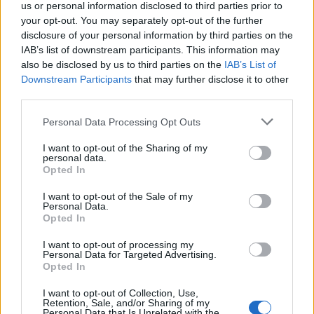
us or personal information disclosed to third parties prior to
your opt-out. You may separately opt-out of the further
disclosure of your personal information by third parties on the
SMARTPHONE E NON SOLO: TECNOGAZZETTA
IAB’s list of downstream participants. This information may
also be disclosed by us to third parties on the
IAB’s List of
LG CHANNELS SUPERA I 5.000 CANALI A LIVELLO
Downstream Participants
that may further disclose it to other
GLOBALE E ARRIVA A 37 PAESI CON IL LANCIO IN
third parties.
POLONIA
Personal Data Processing Opt Outs
I want to opt-out of the Sharing of my
personal data.
Opted In
I want to opt-out of the Sale of my
Personal Data.
Opted In
I want to opt-out of processing my
Personal Data for Targeted Advertising.
Opted In
FRITZ! FESTEGGIA I 40 ANNI: L’INNOVAZIONE
I want to opt-out of Collection, Use,
Retention, Sale, and/or Sharing of my
DELLA SMART HOME NASCEVA A BERLINO NEL
Personal Data that Is Unrelated with the