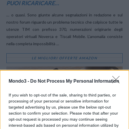
PUOI RICARICARE…
… o quasi. Sono giunte alcune segnalazioni in redazione e sul
nostro forum riguardo un problema tecnico che colpisce tutte le
utenze TIM con prefisso 370, numerazioni originarie degli
operatori virtuali Noverca e Tiscali Mobile. L’anomalia consiste
nella completa impossibilità …
LE MIGLIORI OFFERTE AMAZON
Mondo3 -
Do Not Process My Personal Information
If you wish to opt-out of the sale, sharing to third parties, or
processing of your personal or sensitive information for
targeted advertising by us, please use the below opt-out
section to confirm your selection. Please note that after your
opt-out request is processed you may continue seeing
interest-based ads based on personal information utilized by