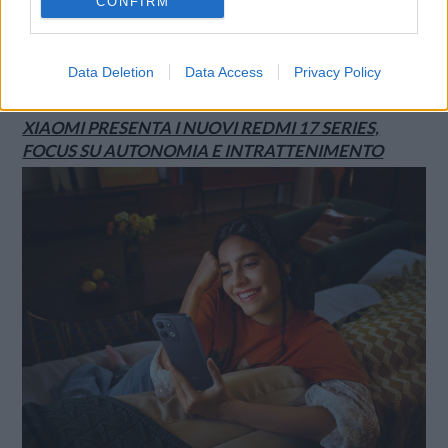
CONFIRM
Data Deletion
Data Access
Privacy Policy
SMARTPHONE E NON SOLO: TECNOGAZZETTA
XIAOMI PRESENTA I NUOVI REDMI 17 SERIES,
FOCUS SU AUTONOMIA E INTRATTENIMENTO