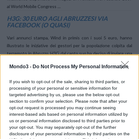
al World Mobile Congress …
H3G: 30 EURO AGLI ABRUZZESI VIA
FACEBOOK (O QUASI)
Vari annunci stampa, Wind in primis con i suoi 5 euro, hanno
illustrato le iniziative dei gestori per la popolazione colpita dal
terremoto in Abruzzo. H3G dal canto suo ha deciso di inviare una
ricarica gratuita di 30 euro ai …
VIEW POST
Mondo3 -
Do Not Process My Personal Information
H3G LANCIA LO SCREENSAVER INQ SU
FACEBOOK
If you wish to opt-out of the sale, sharing to third parties, or
processing of your personal or sensitive information for
3 Italia sbarca su Facebook proponendo uno speciale
targeted advertising by us, please use the below opt-out
salvaschermo dedicato al cellulare INQ1 che a breve
section to confirm your selection. Please note that after your
commercializzerà in esclusiva. Per pubblicizzare l’atteso
opt-out request is processed you may continue seeing
interest-based ads based on personal information utilized by
prodotto, infatti, è stato prodotto ed offerto un nuovo
us or personal information disclosed to third parties prior to
screensaver direttamente… su Facebook!
your opt-out. You may separately opt-out of the further
disclosure of your personal information by third parties on the
FACEBOOK SBARCA SUI CELLULARI H3G