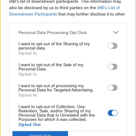
IAB’s list of downstream participants. This information may
also be disclosed by us to third parties on the
IAB’s List of
Dovrebbe arrivare prima di Natale. La fonte è autorevole,
Downstream Participants
that may further disclose it to other
Facebook sbarcherà sui cellulari 3. Intanto si parte dal Regno
third parties.
Unito: “3 UK is the first operator to integrate Facebook into the
handset/device, with a “Facebook button” that will take users …
Personal Data Processing Opt Outs
I want to opt-out of the Sharing of my
personal data.
Opted In
1
...
2
3
4
I want to opt-out of the Sale of my
LE MIGLIORI OFFERTE AMAZON
Personal Data.
Opted In
I want to opt-out of processing my
Personal Data for Targeted Advertising.
Opted In
I want to opt-out of Collection, Use,
Retention, Sale, and/or Sharing of my
Personal Data that Is Unrelated with the
Purposes for which it was collected.
Opted Out