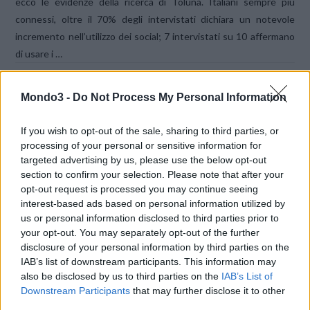
ecco le evidenze della ricerca di Toluna. Italiani sempre più
connessi, oltre il 70% degli intervistati dichiara un notevole
incremento nell’utilizzo dei social; 7 intervistati su 10 affermano
di usare i …
Mondo3 -
Do Not Process My Personal Information
If you wish to opt-out of the sale, sharing to third parties, or
processing of your personal or sensitive information for
targeted advertising by us, please use the below opt-out
section to confirm your selection. Please note that after your
VIEW POST
opt-out request is processed you may continue seeing
interest-based ads based on personal information utilized by
us or personal information disclosed to third parties prior to
your opt-out. You may separately opt-out of the further
disclosure of your personal information by third parties on the
IAB’s list of downstream participants. This information may
also be disclosed by us to third parties on the
IAB’s List of
ANTITRUST VERSO UNA SANZIONE PER
Downstream Participants
that may further disclose it to other
L’INOTTEMPERANZA DI FACEBOOK
third parties.