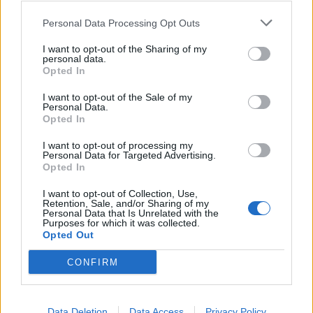
Nella riunione del 21 gennaio 2020, l’Autorità Garante della
Personal Data Processing Opt Outs
Concorrenza e del Mercato ha avviato un procedimento di
I want to opt-out of the Sharing of my
inottemperanza nei confronti di Facebook per non aver attuato
personal data.
quanto prescritto nel proprio provvedimento del 29 novembre
Opted In
2018. Con tale decisione l’Autorità …
I want to opt-out of the Sale of my
Personal Data.
Opted In
I want to opt-out of processing my
Personal Data for Targeted Advertising.
Opted In
I want to opt-out of Collection, Use,
Retention, Sale, and/or Sharing of my
Personal Data that Is Unrelated with the
VIEW POST
Purposes for which it was collected.
Opted Out
CONFIRM
Data Deletion
Data Access
Privacy Policy