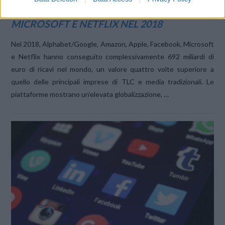
ECCO QUANTO HANNO GUADAGNATO
GOOGLE, AMAZON, APPLE, FACEBOOK,
MICROSOFT E NETFLIX NEL 2018
Nel 2018, Alphabet/Google, Amazon, Apple, Facebook, Microsoft
e Netflix hanno conseguito complessivamente 692 miliardi di
euro di ricavi nel mondo, un valore quattro volte superiore a
quello delle principali imprese di TLC e media tradizionali. Le
piattaforme mostrano un’elevata globalizzazione, …
VIEW POST