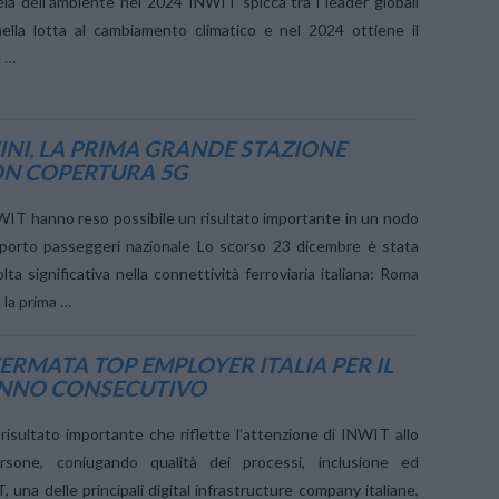
la dell’ambiente nel 2024 INWIT spicca tra i leader globali
ella lotta al cambiamento climatico e nel 2024 ottiene il
a …
NI, LA PRIMA GRANDE STAZIONE
ON COPERTURA 5G
INWIT hanno reso possibile un risultato importante in un nodo
sporto passeggeri nazionale Lo scorso 23 dicembre è stata
ta significativa nella connettività ferroviaria italiana: Roma
 la prima …
ERMATA TOP EMPLOYER ITALIA PER IL
NNO CONSECUTIVO
risultato importante che riflette l’attenzione di INWIT allo
ersone, coniugando qualità dei processi, inclusione ed
 una delle principali digital infrastructure company italiane,