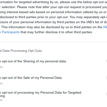
formation for targeted advertising by us, please use the below opt-out s
VIEW POST
r selection. Please note that after your opt-out request is processed y
INWIT: APPR
eing interest-based ads based on personal information utilized by us or
NUOVO CDA E
disclosed to third parties prior to your opt-out. You may separately opt-
losure of your personal information by third parties on the IAB’s list of
L’Assemblea ordinar
. This information may also be disclosed by us to third parties on the
IA
S.p.A.), riunita ogg
Participants
that may further disclose it to other third parties.
il bilancio 2024 e n
chiuso con un utile
l Data Processing Opt Outs
VIEW POST
ROMA SMART
PRIME 9 STA
o opt-out of the Sharing of my personal data.
In
Prima fase del pro
operatore da Vittor
o opt-out of the Sale of my Personal Data.
estesa a tutte le li
In
to opt-out of processing my Personal Data for Targeted
ing.
BEI-INWIT: 3
In
INFRASTRUTT