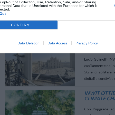
o opt-out of Collection, Use, Retention, Sale, and/or Sharing
TELECOMUN
VIEW POST
ersonal Data that Is Unrelated with the Purposes for which it
lected.
Out
Finanziamento BEI
infrastrutture digi
CONFIRM
connettività. La B
un finanziamento da
INWIT: SOLU
Data Deletion
Data Access
Privacy Policy
SOSTENIBIL
VIEW POST
Lucio Golinelli (IN
capillarmente nei c
5G e di abilitare s
digitali e condivis
INWIT OTTIE
CLIMATE C
VIEW POST
Con l’upgrade ad