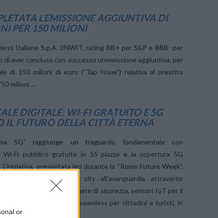
LETATA L’EMISSIONE AGGIUNTIVA DI
I PER 150 MILIONI
eless Italiane S.p.A. (INWIT, rating BB+ per S&P e BBB- per
o di aver concluso con successo un’emissione aggiuntiva, per
e di 150 milioni di euro (“Tap Issue”) relativa al prestito
750 milioni …
LE DIGITALE: WI-FI GRATUITO E 5G
IL FUTURO DELLA CITTÀ ETERNA
oma 5G” raggiunge un traguardo fondamentale con
el Wi-Fi pubblico gratuito in 55 piazze e la copertura 5G
. L’iniziativa, presentata ieri durante la “Rome Future Week”,
re Roma in una smart city all’avanguardia attraverso
pillare che include telecamere di sicurezza, sensori IoT per il
tale e una connettività seamless per cittadini e turisti, in
sonal or
ture e del Giubileo.