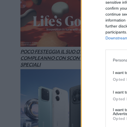
sensitive in
confirm you
continue se
information 
further disc
participants
Downstream 
POCO FESTEGGIA IL SUO OTTAVO
COMPLEANNO CON SCONTI E OFFERTE
Persona
SPECIALI
I want t
Opted 
I want t
Opted 
I want 
Advertis
Opted 