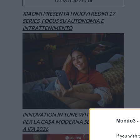
TECNOGAZZETTA
XIAOMI PRESENTA I NUOVI REDMI 17
SERIES, FOCUS SU AUTONOMIA E
INTRATTENIMENTO
INNOVATION IN TUNE WITH YOU: L’AI
Mondo3 -
PER LA CASA MODERNA SECONDO LG È
A IFA 2026
If you wish 