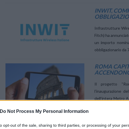
INWIT, COMP
OBBLIGAZION
Infrastrutture Wir
Fitch) ha annunciat
un importo nominal
VIEW POST
obbligazionario da 
ROMA CAPITA
ACCENDONO 
Il progetto “R
l’inaugurazione d
dell’intera Metro A
mira a trasforma
Do Not Process My Personal Information
un’infrastruttura ca
monitoraggio ambien
to opt-out of the sale, sharing to third parties, or processing of your per
vista delle sfide fu