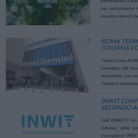
performance a tute
per performance n
massimo dei voti d
ROMA TERMI
ITALIANA C
VIEW POST
I lavori a cura di 
nevralgico del tra
annunciata una svol
Termini è diventata
INWIT CONF
SECONDO A
VIEW POST
Galli (INWIT): “Un 
sviluppo delle p
innovazione” INWIT,