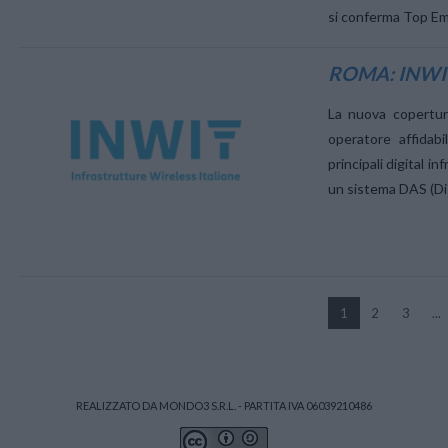
si conferma Top Emp
ROMA: INWIT
La nuova copertur
VIEW POST
operatore affidab
principali digital i
un sistema DAS (Dis
VIEW POST
1
2
3
...
REALIZZATO DA MONDO3 S.R.L. - PARTITA IVA 06039210486