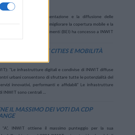
ICAZIONE
 per sostenere l’implementazione e la diffusione delle
tali di telecomunicazione e migliorare la copertura mobile e la
anca europea per gli investimenti (BEI) ha concesso a INWIT
 350 milioni di euro per …
ZIONI PER SMART CITIES E MOBILITÀ
E
WIT): “Le infrastrutture digitali e condivise di INWIT diffuse
entri urbani consentono di sfruttare tutte le potenzialità del
ervizi innovativi, performanti e affidabili” Le infrastrutture
e di INWIT sono centrali …
NE IL MASSIMO DEI VOTI DA CDP
HANGE
 “A”, INWIT ottiene il massimo punteggio per la sua