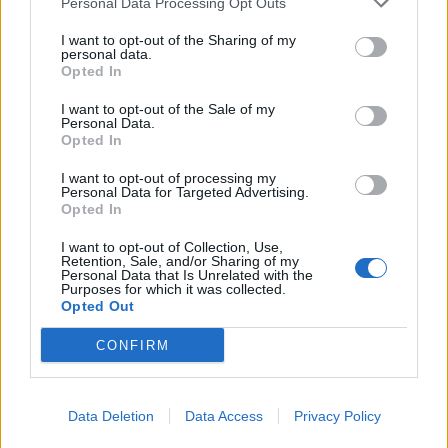
Grazie ai tassi di apertura superiori al 90% e all’utilizzo oramai
Personal Data Processing Opt Outs
molto limitato nella sfera personale, gli SMS sono sempre più
I want to opt-out of the Sharing of my
utilizzati dalle aziende per confermare spedizioni, comunicare
personal data.
Opted In
password temporanee e molto altro, anche se inevitabilmente
sono cresciuti anche i …
I want to opt-out of the Sale of my
Personal Data.
Opted In
I want to opt-out of processing my
Personal Data for Targeted Advertising.
Opted In
I want to opt-out of Collection, Use,
Retention, Sale, and/or Sharing of my
Personal Data that Is Unrelated with the
Purposes for which it was collected.
VIEW POST
Opted Out
CONFIRM
Data Deletion
Data Access
Privacy Policy
SKEBBY: NUOVE FUNZIONALITÀ PER