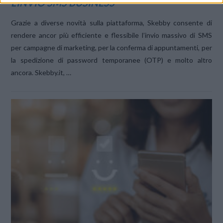
L’INVIO SMS BUSINESS
Grazie a diverse novità sulla piattaforma, Skebby consente di
rendere ancor più efficiente e flessibile l’invio massivo di SMS
per campagne di marketing, per la conferma di appuntamenti, per
la spedizione di password temporanee (OTP) e molto altro
ancora. Skebby.it, …
VIEW POST