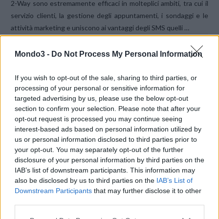
2-Way sono estremamente efficaci in molteplici ambiti, tra cui il
servizio clienti, la gestione degli appuntamenti, i sondaggi e le
attività marketing e uniscono ai vantaggi degli SMS quelli …
Mondo3 -
Do Not Process My Personal Information
If you wish to opt-out of the sale, sharing to third parties, or
processing of your personal or sensitive information for
targeted advertising by us, please use the below opt-out
section to confirm your selection. Please note that after your
opt-out request is processed you may continue seeing
VIEW POST
interest-based ads based on personal information utilized by
us or personal information disclosed to third parties prior to
your opt-out. You may separately opt-out of the further
disclosure of your personal information by third parties on the
IAB’s list of downstream participants. This information may
also be disclosed by us to third parties on the
IAB’s List of
SMISHING: 5 CONSIGLI AGLI
Downstream Participants
that may further disclose it to other
IMPRENDITORI PER EVITARE LE TRUFFE
third parties.