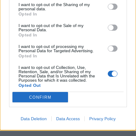
I want to opt-out of the Sharing of my
scorso mese l’apertura a Parigi di un nuovo Cyber Security
personal data.
Operations Center (Cyber SOC), oltre al rinnovamento delle
Opted In
strutture e a …
I want to opt-out of the Sale of my
Personal Data.
Opted In
I want to opt-out of processing my
Personal Data for Targeted Advertising.
Opted In
I want to opt-out of Collection, Use,
Retention, Sale, and/or Sharing of my
Personal Data that Is Unrelated with the
VIEW POST
Purposes for which it was collected.
Opted Out
CONFIRM
Data Deletion
Data Access
Privacy Policy
BT RAFFORZA E AMPLIA LA SUA
COLLABORAZIONE CON LA NATO