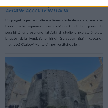
FONDAZIONE EBRI, LE RICERCATICI
AFGANE ACCOLTE IN ITALIA
Un progetto per accogliere a Roma studentesse afghane, che
hanno visto improvvisamente chiudersi nel loro paese la
possibilità di proseguire l’attività di studio e ricerca, è stato
lanciato dalla Fondazione EBRI (European Brain Research
Institute) Rita Levi-Montalcini per restituire alle …
VIEW POST