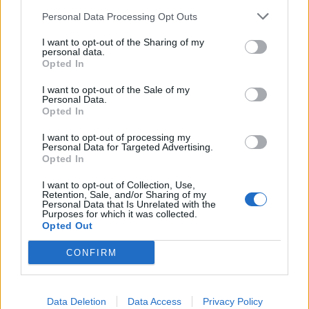
GRAZIE ALLA TECNOLOGIA, DI ASCOLTARE
LA MUSICA CLASSICA
Personal Data Processing Opt Outs
I want to opt-out of the Sharing of my
Un innovativo progetto ideato da Fondazione La Società dei
personal data.
Concerti con il contributo di Fondazione TIM La tecnologia si
Opted In
mette al servizio della musica per offrire una nuova modalità di
I want to opt-out of the Sale of my
ascolto del repertorio classico grazie a Swipe Your Stage!, il …
Personal Data.
Opted In
I want to opt-out of processing my
Personal Data for Targeted Advertising.
Opted In
I want to opt-out of Collection, Use,
Retention, Sale, and/or Sharing of my
Personal Data that Is Unrelated with the
Purposes for which it was collected.
Opted Out
VIEW POST
CONFIRM
Data Deletion
Data Access
Privacy Policy