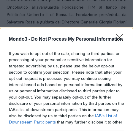
Oncologico all’avanguardia Fondazione TIM al fianco del
Policlinico Umberto I di Roma. La Fondazione presieduta da
Salvatore Rossi e guidata dal Direttore Generale Giorgia Floriani
sosterrà il ‘Progetto Oncologia 2022’ …
Mondo3 -
Do Not Process My Personal Information
If you wish to opt-out of the sale, sharing to third parties, or
processing of your personal or sensitive information for
targeted advertising by us, please use the below opt-out
section to confirm your selection. Please note that after your
opt-out request is processed you may continue seeing
VIEW POST
interest-based ads based on personal information utilized by
us or personal information disclosed to third parties prior to
your opt-out. You may separately opt-out of the further
disclosure of your personal information by third parties on the
IAB’s list of downstream participants. This information may
also be disclosed by us to third parties on the
IAB’s List of
Downstream Participants
that may further disclose it to other
SWIPE YOUR STAGE!, IL NUOVO MODO,
third parties.