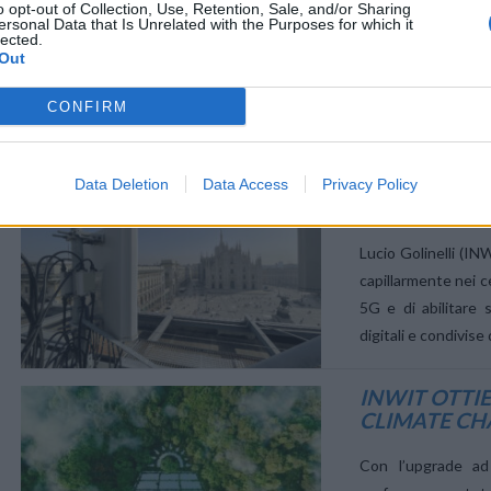
o opt-out of Collection, Use, Retention, Sale, and/or Sharing
TELECOMUN
VIEW POST
ersonal Data that Is Unrelated with the Purposes for which it
lected.
Out
Finanziamento BEI
infrastrutture digi
CONFIRM
connettività. La B
un finanziamento da
INWIT: SOLU
Data Deletion
Data Access
Privacy Policy
SOSTENIBIL
VIEW POST
Lucio Golinelli (IN
capillarmente nei c
5G e di abilitare s
digitali e condivis
INWIT OTTIE
CLIMATE C
VIEW POST
Con l’upgrade ad