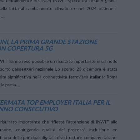
la dell’ambiente nel 2024 INWIT spicca tra i leader globali
ella lotta al cambiamento climatico e nel 2024 ottiene il
a …
NI, LA PRIMA GRANDE STAZIONE
ON COPERTURA 5G
INWIT hanno reso possibile un risultato importante in un nodo
sporto passeggeri nazionale Lo scorso 23 dicembre è stata
ta significativa nella connettività ferroviaria italiana: Roma
 la prima …
ERMATA TOP EMPLOYER ITALIA PER IL
NNO CONSECUTIVO
risultato importante che riflette l’attenzione di INWIT allo
ersone, coniugando qualità dei processi, inclusione ed
 una delle principali digital infrastructure company italiane,