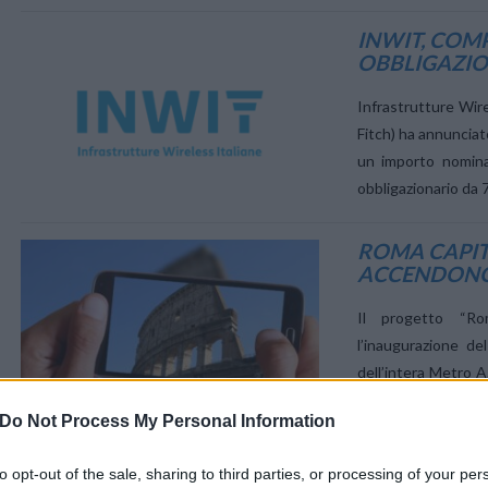
INWIT, COMP
OBBLIGAZION
Infrastrutture Wir
Fitch) ha annunciat
un importo nominal
VIEW POST
obbligazionario da 
ROMA CAPITA
ACCENDONO 
Il progetto “R
l’inaugurazione d
dell’intera Metro A
mira a trasforma
Do Not Process My Personal Information
un’infrastruttura ca
monitoraggio ambien
to opt-out of the sale, sharing to third parties, or processing of your per
vista delle sfide fu