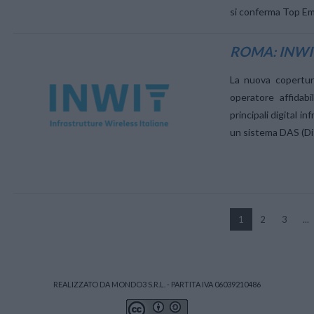
si conferma Top Emp
ROMA: INWIT
La nuova copertur
VIEW POST
operatore affidab
principali digital i
un sistema DAS (Dis
VIEW POST
1
2
3
...
REALIZZATO DA MONDO3 S.R.L. - PARTITA IVA 06039210486