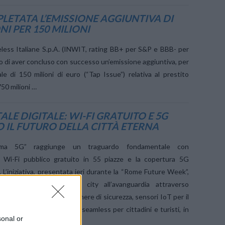
LETATA L’EMISSIONE AGGIUNTIVA DI
I PER 150 MILIONI
eless Italiane S.p.A. (INWIT, rating BB+ per S&P e BBB- per
o di aver concluso con successo un’emissione aggiuntiva, per
e di 150 milioni di euro (“Tap Issue”) relativa al prestito
750 milioni …
LE DIGITALE: WI-FI GRATUITO E 5G
IL FUTURO DELLA CITTÀ ETERNA
oma 5G” raggiunge un traguardo fondamentale con
el Wi-Fi pubblico gratuito in 55 piazze e la copertura 5G
. L’iniziativa, presentata ieri durante la “Rome Future Week”,
re Roma in una smart city all’avanguardia attraverso
pillare che include telecamere di sicurezza, sensori IoT per il
tale e una connettività seamless per cittadini e turisti, in
sonal or
ture e del Giubileo.