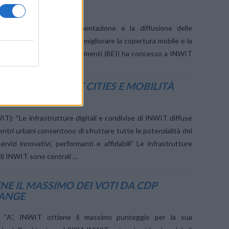
ICAZIONE
 per sostenere l’implementazione e la diffusione delle
tali di telecomunicazione e migliorare la copertura mobile e la
anca europea per gli investimenti (BEI) ha concesso a INWIT
 350 milioni di euro per …
ZIONI PER SMART CITIES E MOBILITÀ
E
WIT): “Le infrastrutture digitali e condivise di INWIT diffuse
entri urbani consentono di sfruttare tutte le potenzialità del
ervizi innovativi, performanti e affidabili” Le infrastrutture
e di INWIT sono centrali …
NE IL MASSIMO DEI VOTI DA CDP
HANGE
 “A”, INWIT ottiene il massimo punteggio per la sua