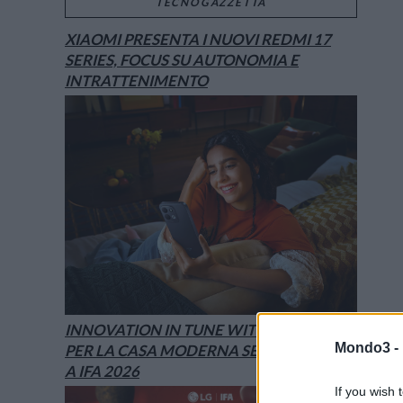
TECNOGAZZETTA
XIAOMI PRESENTA I NUOVI REDMI 17
SERIES, FOCUS SU AUTONOMIA E
INTRATTENIMENTO
INNOVATION IN TUNE WITH YOU: L’AI
Mondo3 -
PER LA CASA MODERNA SECONDO LG È
A IFA 2026
If you wish 