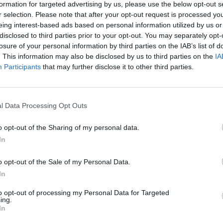
formation for targeted advertising by us, please use the below opt-out s
VIEW POST
r selection. Please note that after your opt-out request is processed y
INWIT: APPR
eing interest-based ads based on personal information utilized by us or
NUOVO CDA E
disclosed to third parties prior to your opt-out. You may separately opt-
losure of your personal information by third parties on the IAB’s list of
L’Assemblea ordinar
. This information may also be disclosed by us to third parties on the
IA
S.p.A.), riunita ogg
Participants
that may further disclose it to other third parties.
il bilancio 2024 e n
chiuso con un utile
l Data Processing Opt Outs
VIEW POST
ROMA SMART
PRIME 9 STA
o opt-out of the Sharing of my personal data.
In
Prima fase del pro
operatore da Vittor
o opt-out of the Sale of my Personal Data.
estesa a tutte le li
In
to opt-out of processing my Personal Data for Targeted
ing.
BEI-INWIT: 3
In
INFRASTRUTT