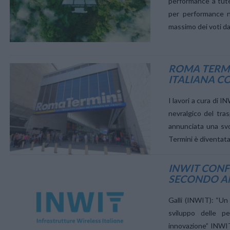
performance a tute
per performance n
massimo dei voti d
ROMA TERMI
ITALIANA C
VIEW POST
I lavori a cura di 
nevralgico del tra
annunciata una svol
Termini è diventata
INWIT CONF
SECONDO A
VIEW POST
Galli (INWIT): “Un 
sviluppo delle p
innovazione” INWIT,