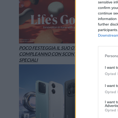
sensitive in
confirm you
continue se
information 
further disc
participants
Downstream 
POCO FESTEGGIA IL SUO OTTAVO
COMPLEANNO CON SCONTI E OFFERTE
Persona
SPECIALI
I want t
Opted 
I want t
Opted 
I want 
Advertis
Opted 