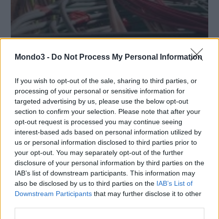
Mondo3 -
Do Not Process My Personal Information
TIM E COMUNE DI ALESSANDRIA: GIÀ
If you wish to opt-out of the sale, sharing to third parties, or
OPERATIVE IN CITTÀ LE NUOVE RETI A
processing of your personal or sensitive information for
BANDA ULTRALARGA PER LA TELEFONIA
targeted advertising by us, please use the below opt-out
FISSA E MOBILE
section to confirm your selection. Please note that after your
opt-out request is processed you may continue seeing
Grazie a un investimento di circa 3,5 milioni di euro, Alessandria è
interest-based ads based on personal information utilized by
tra le prime città d’Italia a poter vantare infrastrutture
us or personal information disclosed to third parties prior to
telefoniche di nuova generazione che sono già pienamente
your opt-out. You may separately opt-out of the further
operative, al servizio di cittadini e imprese. Gli importanti
disclosure of your personal information by third parties on the
IAB’s list of downstream participants. This information may
interventi infrastrutturali …
also be disclosed by us to third parties on the
IAB’s List of
Downstream Participants
that may further disclose it to other
third parties.
1
2
3