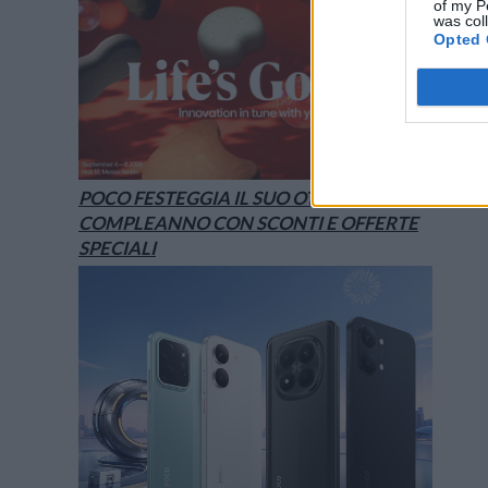
of my P
was col
Opted 
POCO FESTEGGIA IL SUO OTTAVO
COMPLEANNO CON SCONTI E OFFERTE
SPECIALI