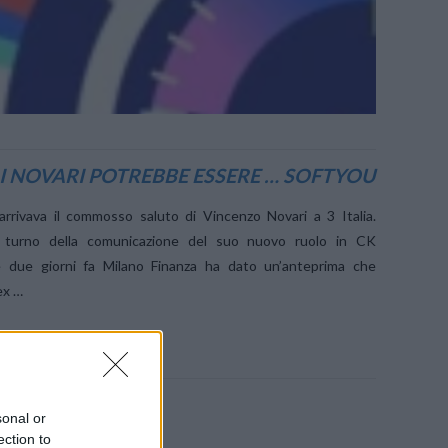
DI NOVARI POTREBBE ESSERE … SOFTYOU
rrivava il commosso saluto di Vincenzo Novari a 3 Italia.
l turno della comunicazione del suo nuovo ruolo in CK
 due giorni fa Milano Finanza ha dato un’anteprima che
ex …
sonal or
ection to