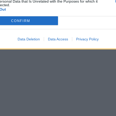
ersonal Data that Is Unrelated with the Purposes for which it
lected.
Out
CONFIRM
Data Deletion
Data Access
Privacy Policy