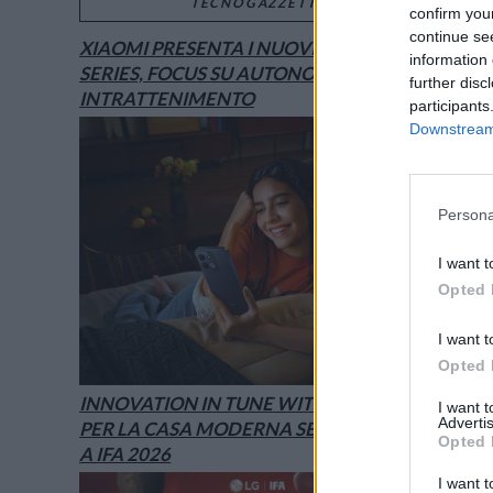
TECNOGAZZETTA
confirm you
continue se
XIAOMI PRESENTA I NUOVI REDMI 17
information 
SERIES, FOCUS SU AUTONOMIA E
further disc
INTRATTENIMENTO
participants
Downstream 
Persona
I want t
Opted 
I want t
Opted 
INNOVATION IN TUNE WITH YOU: L’AI
I want 
Advertis
PER LA CASA MODERNA SECONDO LG È
Opted 
A IFA 2026
I want t