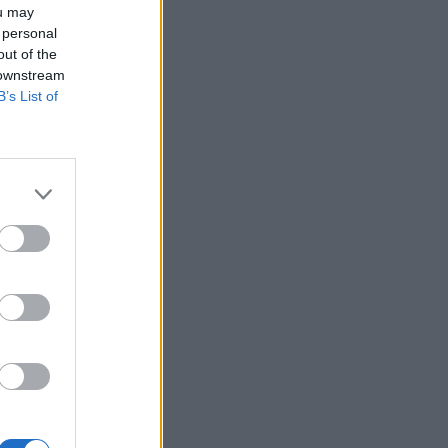
ou may
 personal
out of the
 downstream
B’s List of