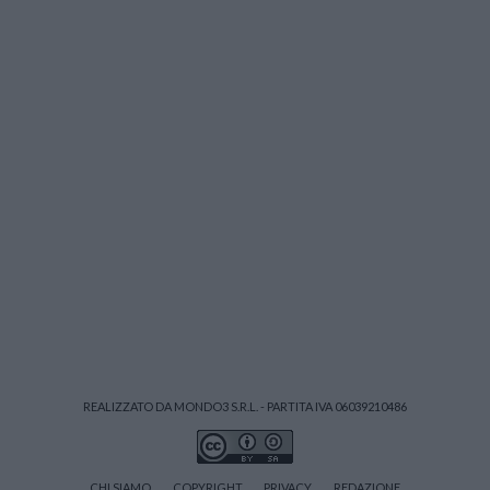
REALIZZATO DA MONDO3 S.R.L. - PARTITA IVA 06039210486
CHI SIAMO
COPYRIGHT
PRIVACY
REDAZIONE