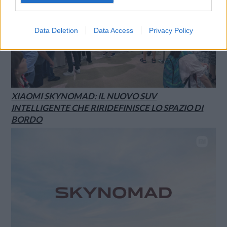
Data Deletion
Data Access
Privacy Policy
XIAOMI SKYNOMAD: IL NUOVO SUV
INTELLIGENTE CHE RIRIDEFINISCE LO SPAZIO DI
BORDO