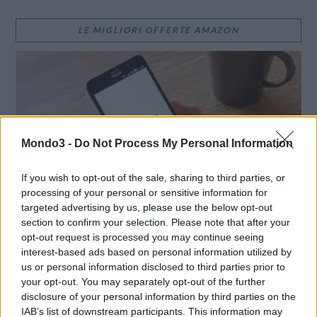
LE MIGLIORI OFFERTE AMAZON
Mondo3 -
Do Not Process My Personal Information
If you wish to opt-out of the sale, sharing to third parties, or
processing of your personal or sensitive information for
targeted advertising by us, please use the below opt-out
section to confirm your selection. Please note that after your
opt-out request is processed you may continue seeing
interest-based ads based on personal information utilized by
SMARTPHONE E NON SOLO: TECNOGAZZETTA
us or personal information disclosed to third parties prior to
LG CHANNELS SUPERA I 5.000 CANALI A LIVELLO
your opt-out. You may separately opt-out of the further
GLOBALE E ARRIVA A 37 PAESI CON IL LANCIO IN
disclosure of your personal information by third parties on the
IAB’s list of downstream participants. This information may
POLONIA