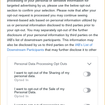
processing of your personal or sensitive information for
Utile netto della controllante: 985 milioni di euro
,
targeted advertising by us, please use the below opt-out
section to confirm your selection. Please note that after your
rispetto a -902 milioni di euro dei primi nove mesi del 2013
opt-out request is processed you may continue seeing
che scontava la svalutazione dell’avviamento
interest-based ads based on personal information utilized by
Indebitamento finanziario netto rettificato: 26.572
us or personal information disclosed to third parties prior to
milioni di euro
, in riduzione di quasi 0,8 miliardi di euro
your opt-out. You may separately opt-out of the further
rispetto al 30 giugno 2014
disclosure of your personal information by third parties on the
IAB’s list of downstream participants. This information may
Margine di liquidità
al 30 settembre 2014:
12,3 miliardi di
also be disclosed by us to third parties on the
IAB’s List of
euro
, permette una copertura delle scadenze oltre i prossimi
Downstream Participants
that may further disclose it to other
24 mesi
third parties.
Personal Data Processing Opt Outs
Dettagli su
telecomitalia.it
I want to opt-out of the Sharing of my
personal data.
CONDIVIDI QUESTO ARTICOLO:
Opted In
E-mail
LinkedIn
Facebook
I want to opt-out of the Sale of my
Personal Data.
X
Mastodon
Telegram
Opted In
I want to opt-out of processing my