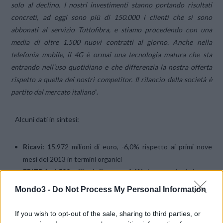
solo al declino. I nostri investimenti stanno portando risultati
concreti, ad oggi sono più di 150.000 i clienti che si sono
abbonati al servizio Tuttofibra, e stiamo procedendo con una
media di oltre 1.500 nuovi contratti al giorno. Anche nella
telefonia mobile, il 4G è ormai una tecnologia matura che sta
entrando nell’uso quotidiano e che differenzia la nostra offerta
rispetto a quella dei nostri competitor. Il rilancio della società è
partito dal mercato italiano
”.
Alcuni dati in sintesi:
Ricavi: 1
5.972 milioni di euro, -6,0% rispetto ai primi nove
mesi del 2013 in termini organici
EBITDA: 6.588 milioni di euro, -6,4%
rispetto ai primi nove
mesi del 2013 in termini organici
Mondo3 -
Do Not Process My Personal Information
EBIT: 3.393 milioni di euro, +1.910 milioni di euro
rispetto
al valore dei primi nove mesi del 2013 che scontava una
If you wish to opt-out of the sale, sharing to third parties, or
svalutazione dell’avviamento pari a 2.187 milioni di euro