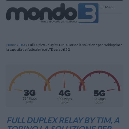
Mondo3
Menu
Home
»
TIM
»
Full Duplex Relay by TIM, a Torino la soluzione per raddoppiare
la capacità dell’attuale rete LTE verso il 5G
FULL DUPLEX RELAY BY TIM, A
TORINO LA SOLUZIONE PER