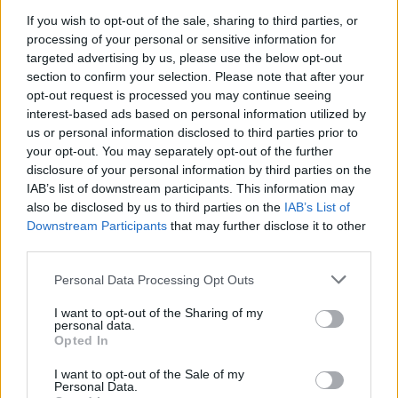
Torino apporta un fondamentale contributo alla ricerca di tale
If you wish to opt-out of the sale, sharing to third parties, or
eco-sistema ed è ancora una volta capitale dell’innovazione grazie
processing of your personal or sensitive information for
alla collaborazione con le Università e le più avanzate aziende del
targeted advertising by us, please use the below opt-out
settore
”.
section to confirm your selection. Please note that after your
opt-out request is processed you may continue seeing
interest-based ads based on personal information utilized by
A partire dal 2020 il 5G introdurrà sul mercato nuovi servizi, non
us or personal information disclosed to third parties prior to
solo per le comunicazioni
person to person
, ma anche per quelle
your opt-out. You may separately opt-out of the further
di milioni di sensori collegati agli oggetti ad Internet.
disclosure of your personal information by third parties on the
La tecnologia 5G si caratterizza non solo per la velocità che in
IAB’s list of downstream participants. This information may
also be disclosed by us to third parties on the
IAB’s List of
futuro potrà raggiungere punte massime nell’ordine di decine di
Downstream Participants
that may further disclose it to other
Gbit/s (centinaia di volte maggiore del 4G), ma anche per la
third parties.
capacità di connettere fino a centinaia di migliaia di device per
chilometro quadrato con prestazioni di latenza bassissima,
Personal Data Processing Opt Outs
dell’ordine del millisecondo.
I want to opt-out of the Sharing of my
personal data.
Opted In
CONDIVIDI QUESTO ARTICOLO:
I want to opt-out of the Sale of my
E-mail
LinkedIn
Facebook
Personal Data.