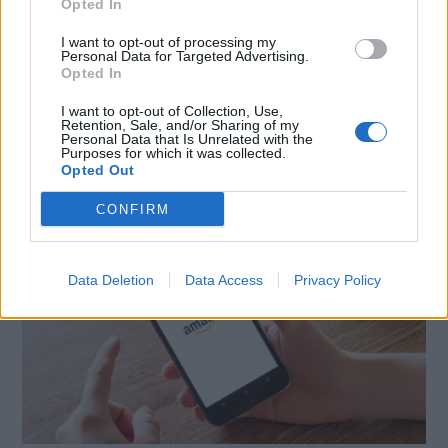
Opted In
X
Mastodon
Telegram
I want to opt-out of processing my
Personal Data for Targeted Advertising.
WhatsApp
Stampa
Altro
Opted In
I want to opt-out of Collection, Use,
Retention, Sale, and/or Sharing of my
Personal Data that Is Unrelated with the
Purposes for which it was collected.
Opted Out
LE MIGLIORI OFFERTE AMAZON
CONFIRM
Data Deletion
Data Access
Privacy Policy