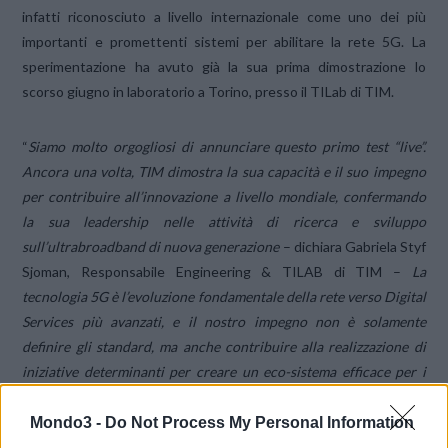
infatti riconosciuto a livello internazionale come uno dei più
importanti e promettenti sistemi per abilitare la rete 5G. La
sperimentazione ha avuto già la sua prima dimostrazione lo
scorso giugno in laboratorio a Torino, presso il TILab di TIM.
“
Siamo molto orgogliosi di annunciare questo primo test “live”.
Ancora una volta, TIM dimostra la sua capacità e il suo impegno
per contribuire all’innovazione a livello mondiale, confermando
la sua leadership nelle attività di ricerca e sviluppo
sull’ultrabroadband di nuova generazione
– dichiara Gabriela Styf
Sjoman, Responsabile Engineering & TILAB di TIM –
La
tecnologia 5G è l’evoluzione fondamentale della rete verso Digital
Services più avanzati, e il nostro impegno non è solamente
definire gli standard, ma anche contribuire alla realizzazione di
iniziative determinanti per creare un eco-sistema efficace per i
Digital Services, che includa la rete, piattaforme aperte e servizi.
Mondo3 -
Do Not Process My Personal Information