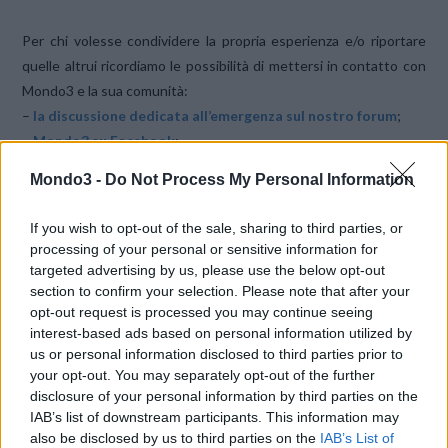
Per chi volesse condividere la propria esperienza e/o riportare
quelle altrui ricordiamo le possibilità di mettersi in contatto con
Mondo3 e la sua comunità:
–
la discussione dedicata all’emergenza sul nostro forum
;
–
Mondo3 su Facebook
;
–
@Mondo3 su Twitter
.
Mondo3 -
Do Not Process My Personal Information
La nostra redazione intanto sta cercando di fare un report sulla
If you wish to opt-out of the sale, sharing to third parties, or
situazione, ricordiamo che
da alcuni giorni è stato riattivato il
processing of your personal or sensitive information for
numero breve 45500 per le donazioni via SMS
.
targeted advertising by us, please use the below opt-out
section to confirm your selection. Please note that after your
opt-out request is processed you may continue seeing
[articolo in aggiornamento]
interest-based ads based on personal information utilized by
CONDIVIDI QUESTO ARTICOLO:
us or personal information disclosed to third parties prior to
your opt-out. You may separately opt-out of the further
E-mail
LinkedIn
Facebook
disclosure of your personal information by third parties on the
IAB’s list of downstream participants. This information may
X
Mastodon
Telegram
also be disclosed by us to third parties on the
IAB’s List of