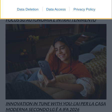
SMARTPHONE E NON SOLO: TECNOGAZZETTA
Data Deletion
Data Access
Privacy Policy
XIAOMI PRESENTA I NUOVI REDMI 17 SERIES,
FOCUS SU AUTONOMIA E INTRATTENIMENTO
INNOVATION IN TUNE WITH YOU: L’AI PER LA CASA
MODERNA SECONDO LG È A IFA 2026