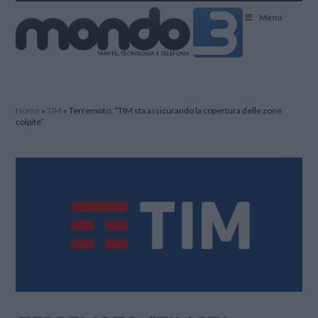
Mondo3
Menu
Home
»
TIM
»
Terremoto: “TIM sta assicurando la copertura delle zone
colpite”