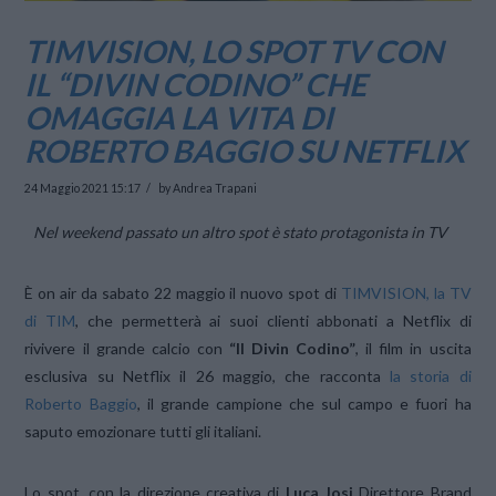
TIMVISION, LO SPOT TV CON
IL “DIVIN CODINO” CHE
OMAGGIA LA VITA DI
ROBERTO BAGGIO SU NETFLIX
24 Maggio 2021 15:17
by Andrea Trapani
Nel weekend passato un altro spot è stato protagonista in TV
È on air da sabato 22 maggio il nuovo spot di
TIMVISION, la TV
di TIM
, che permetterà ai suoi clienti abbonati a Netflix di
rivivere il grande calcio con
“Il Divin Codino”
, il film in uscita
esclusiva su Netflix il 26 maggio, che racconta
la storia di
Roberto Baggio
, il grande campione che sul campo e fuori ha
saputo emozionare tutti gli italiani.
Lo spot, con la direzione creativa di
Luca Josi
Direttore Brand