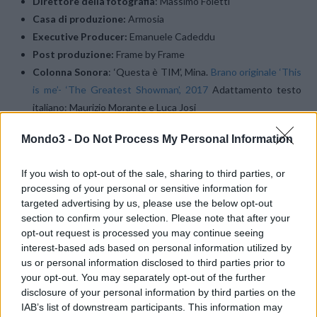
Direttore della fotografia
: Massimo Foletti
Casa di produzione:
Armosia
Executive Producer:
Emanuele Cadeddu
Post produzione:
Frame by Frame
Colonna Sonora
: ‘Questa è TIM’, Mina.
Brano originale ‘This
is me’- ‘The Greatest Showman’, 2017
Adattamento testo
italiano: Maurizio Morante e Luca Josi
Mondo3 -
Do Not Process My Personal Information
L’OFFERTA
If you wish to opt-out of the sale, sharing to third parties, or
processing of your personal or sensitive information for
targeted advertising by us, please use the below opt-out
section to confirm your selection. Please note that after your
opt-out request is processed you may continue seeing
interest-based ads based on personal information utilized by
us or personal information disclosed to third parties prior to
your opt-out. You may separately opt-out of the further
disclosure of your personal information by third parties on the
IAB’s list of downstream participants. This information may