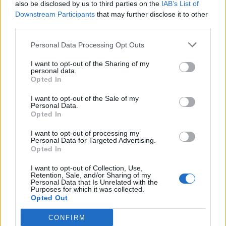
also be disclosed by us to third parties on the
IAB’s List of
Downstream Participants
that may further disclose it to other
third parties.
Personal Data Processing Opt Outs
I want to opt-out of the Sharing of my
personal data.
Opted In
I want to opt-out of the Sale of my
Personal Data.
Opted In
I want to opt-out of processing my
Personal Data for Targeted Advertising.
Opted In
MONDO3 SU TELEGRAM
|
MONDO3 SU INSTAGRAM
|
I want to opt-out of Collection, Use,
Retention, Sale, and/or Sharing of my
MONDO3 SU FACEBOOK
Personal Data that Is Unrelated with the
Purposes for which it was collected.
CONDIVIDI QUESTO ARTICOLO:
Opted Out
E-mail
LinkedIn
Facebook
CONFIRM