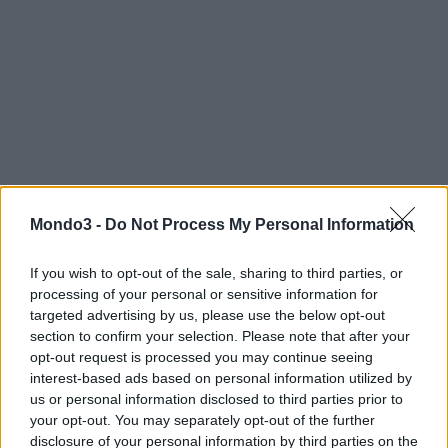
Questa operazione, la prima per FiberCop, conferma la solidità
Mondo3 -
Do Not Process My Personal Information
del suo modello di business– grazie anche al supporto di un
ampio pool di banche internazionali – e segna una tappa
If you wish to opt-out of the sale, sharing to third parties, or
importante nella strategia di creazione della rete del futuro per
processing of your personal or sensitive information for
lo sviluppo digitale dell’Italia.
targeted advertising by us, please use the below opt-out
section to confirm your selection. Please note that after your
opt-out request is processed you may continue seeing
Per TIM l’operazione contribuisce al piano di rifinanziamento del
interest-based ads based on personal information utilized by
debito che scadrà nel 2022.
us or personal information disclosed to third parties prior to
your opt-out. You may separately opt-out of the further
disclosure of your personal information by third parties on the
CONDIVIDI QUESTO ARTICOLO: