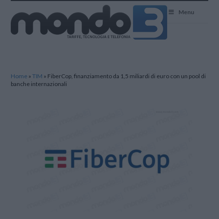
Mondo3
Menu
Home
»
TIM
»
FiberCop, finanziamento da 1,5 miliardi di euro con un pool di
banche internazionali