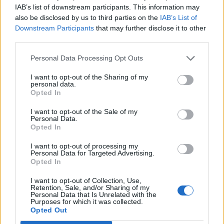
IAB’s list of downstream participants. This information may
E-mail
LinkedIn
Facebook
also be disclosed by us to third parties on the
IAB’s List of
Downstream Participants
that may further disclose it to other
X
Mastodon
Telegram
third parties.
WhatsApp
Stampa
Altro
Personal Data Processing Opt Outs
I want to opt-out of the Sharing of my
personal data.
Opted In
I want to opt-out of the Sale of my
Personal Data.
LE MIGLIORI OFFERTE AMAZON
Opted In
I want to opt-out of processing my
Personal Data for Targeted Advertising.
Opted In
I want to opt-out of Collection, Use,
Retention, Sale, and/or Sharing of my
Personal Data that Is Unrelated with the
Purposes for which it was collected.
Opted Out