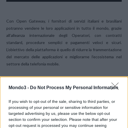
Con Open Gateway, i fornitori di servizi italiani e brasiliani
potranno vendere le loro applicazioni in tutto il mondo, grazie
all’alleanza internazionale degli Operatori, con contratti
standard, procedure semplici e pagamenti veloci e sicuri.
L’obiettivo della piattaforma è quello di ridurre la frammentazione
del mercato delle applicazioni e migliorarne l’ecosistema nel
settore della telefonia mobile.
Pietro Labriola
, Amministratore Delegato del Gruppo TIM, ha
dichiarato:
“Le
telecomunicazioni hanno bisogno di semplicità di
Mondo3 -
Do Not Process My Personal Information
regole e di accelerare il lancio di servizi
digitali. Il progetto Open Gateway favorirà la nascita di soluzioni
If you wish to opt-out of the sale, sharing to third parties, or
processing of your personal or sensitive information for
di comunicazione garantendo
al tempo stesso una miglior user
targeted advertising by us, please use the below opt-out
experience dei clienti. Si tratta di un mercato ad alto
potenziale,
section to confirm your selection. Please note that after your
che crescerà di oltre il 25% nel prossimo triennio. Open Gateway
opt-out request is processed you may continue seeing