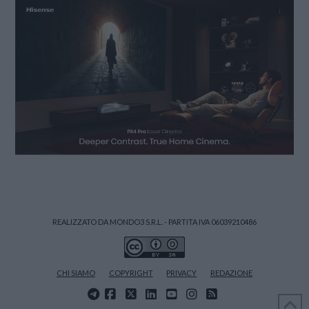
REALIZZATO DA MONDO3 S.R.L. - PARTITA IVA 06039210486
CHI SIAMO
COPYRIGHT
PRIVACY
REDAZIONE
FACEBOOK
X
LINKEDIN
YOUTUBE
INSTAGRAM
RSS