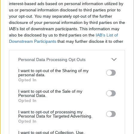
accelererà lo
interest-based ads based on personal information utilized by
sviluppo di nuovi modelli di business, generando benefici
us or personal information disclosed to third parties prior to
your opt-out. You may separately opt-out of the further
notevoli per l’intera industria digitale,
disclosure of your personal information by third parties on the
grazie anche all’integrazione di questi nuovi servizi con le
IAB’s list of downstream participants. This information may
soluzioni che già vengono utilizzate
also be disclosed by us to third parties on the
IAB’s List of
dagli operatori di telecomunicazioni”.
Downstream Participants
that may further disclose it to other
third parties.
CONDIVIDI QUESTO ARTICOLO:
Personal Data Processing Opt Outs
E-mail
LinkedIn
Facebook
I want to opt-out of the Sharing of my
personal data.
X
Mastodon
Telegram
Opted In
WhatsApp
Stampa
Altro
I want to opt-out of the Sale of my
Personal Data.
Opted In
I want to opt-out of processing my
Personal Data for Targeted Advertising.
Opted In
LE MIGLIORI OFFERTE AMAZON
I want to opt-out of Collection, Use,