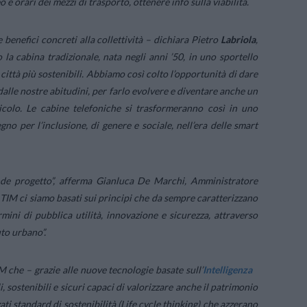
 e orari dei mezzi di trasporto, ottenere info sulla viabilità.
 benefici concreti alla collettività
– dichiara Pietro
Labriola
,
a cabina tradizionale, nata negli anni ’50, in uno sportello
città più sostenibili. Abbiamo così colto l’opportunità di dare
alle nostre abitudini, per farlo evolvere e diventare anche un
icolo. Le cabine telefoniche si trasformeranno così in uno
no per l’inclusione, di genere e sociale, nell’era delle smart
nde progetto
”, afferma Gianluca De Marchi, Amministratore
 TIM ci siamo basati sui principi che da sempre caratterizzano
mini di pubblica utilità, innovazione e sicurezza, attraverso
uto urbano
”.
che – grazie alle nuove tecnologie basate sull’
Intelligenza
li, sostenibili e sicuri capaci di valorizzare anche il patrimonio
ati standard di sostenibilità (Life cycle thinking) che azzerano