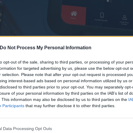
Do Not Process My Personal Information
TIM PRESENTA LE CABINE TELE
to opt-out of the sale, sharing to third parties, or processing of your per
FUTURO, SMART E DIGITALI
formation for targeted advertising by us, please use the below opt-out s
r selection. Please note that after your opt-out request is processed y
29 Settembre 2023 15:52
by Redazione
eing interest-based ads based on personal information utilized by us or
disclosed to third parties prior to your opt-out. You may separately opt-
Presentate in anteprima all’Italian Tech Week le ‘stazioni intelligenti’
losure of your personal information by third parties on the IAB’s list of
. This information may also be disclosed by us to third parties on the
IA
TIM lancia le nuove
cabine digitali
che permettono di accedere in moda
Participants
that may further disclose it to other third parties.
digitali, tra cui quelli di pubblica utilità. Le stazioni ‘intelligen
presentate in anteprima da Pietro Labriola, Amministratore Delega
dell’Italian Tech Week. Apripista del progetto sarà il Comune di Milan
l Data Processing Opt Outs