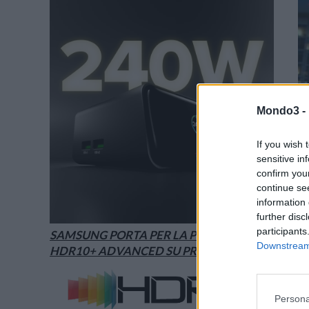
Mondo3 -
If you wish 
sensitive in
confirm you
continue se
information 
further disc
participants
SAMSUNG PORTA PER LA PRIMA VOLTA
Downstream 
HDR10+ ADVANCED SU PRIME VIDEO
Persona