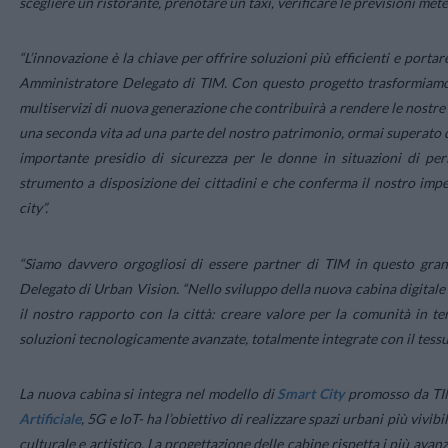
scegliere un ristorante, prenotare un taxi, verificare le previsioni meteo
“
L’innovazione è la chiave per offrire soluzioni più efficienti e portare
Amministratore Delegato di TIM.
Con questo progetto trasformiamo l
multiservizi di nuova generazione che contribuirà a rendere le nostre 
una seconda vita ad una parte del nostro patrimonio, ormai superato d
importante presidio di sicurezza per le donne in situazioni di per
strumento a disposizione dei cittadini e che conferma il nostro impeg
city
”.
“
Siamo davvero orgogliosi di essere partner di TIM in questo gra
Delegato di Urban Vision. “
Nello sviluppo della nuova cabina digitale
il nostro rapporto con la città: creare valore per la comunità in ter
soluzioni tecnologicamente avanzate, totalmente integrate con il tess
La nuova cabina si integra nel modello di
Smart City
promosso da TIM 
Artificiale
, 5G e IoT- ha l’obiettivo di realizzare spazi urbani più vivibi
culturale e artistico. La progettazione delle cabine rispetta i più avanz