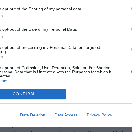
e piazze della città.
o opt-out of the Sharing of my personal data.
In
Caratterizzate da un design completamente rinnovato, le cabine di
applicazioni sensoristiche che consentiranno anche alle persone con d
o opt-out of the Sale of my Personal Data.
alle informazioni e ai servizi digitali in modo personalizzato, semplice 
In
to opt-out of processing my Personal Data for Targeted
Le nuove cabine rappresenteranno per i cittadini una vera e propria ‘
ing.
di ricarica degli smartphone, di pagamenti digitali e ticketing, di chiam
In
o opt-out of Collection, Use, Retention, Sale, and/or Sharing
ersonal Data that Is Unrelated with the Purposes for which it
Inoltre, le cabine digitali, che rientrano nel più ampio progetto di TI
lected.
un importante presidio per la sicurezza di fronte a situazioni di pote
Out
accedere in tempo reale ad un servizio di supporto con operatore p
CONFIRM
richiesta. Si tratta di una funzionalità a valenza sociale che mette a 
episodi di violenza
nei confronti delle donne o dei fenomeni di microc
Data Deletion
Data Access
Privacy Policy
Rilevante anche il supporto alla cultura, al turismo ed alle informazio
propria cittadinanza, ad esempio l’offerta artistica della città, dei ci