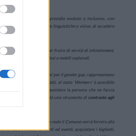
gitali rappresentano un presidio evoluto e inclusivo, con
isabilità motorie, barriere linguistiche o visive, di accedere
e veloce.
stazione digitale’ per poter fruire di servizi di infotainment,
ate gratuite verso numeri fissi e mobili nazionali.
M ‘La parità non può aspettare’ per il gender gap, rappresentano
nziale rischio. Grazie, infatti, al tasto ‘Women+’ è possibile
er segnalare, gestire ed assistere la persona che ne faccia
disposizione della collettività uno strumento di
contrasto agli
riminalità.
ni istituzionali che in tempo reale il Comune vorrà fornire alla
nema, teatri, musei, concerti ed eventi, acquistare i biglietti,