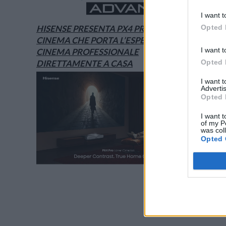
I want t
Opted 
HISENSE PRESENTA PX4 PRO, IL LASER
CINEMA CHE PORTA L’ESPERIENZA DEL
I want t
CINEMA PROFESSIONALE
Opted 
DIRETTAMENTE A CASA
I want 
Advertis
Opted 
I want t
of my P
was col
Opted 