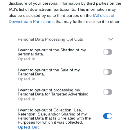
disclosure of your personal information by third parties on the
CONDIVIDI QUESTO ARTICOLO:
IAB’s list of downstream participants. This information may
also be disclosed by us to third parties on the
IAB’s List of
E-mail
LinkedIn
Facebook
Downstream Participants
that may further disclose it to other
third parties.
X
Mastodon
Telegram
Personal Data Processing Opt Outs
WhatsApp
Stampa
Altro
I want to opt-out of the Sharing of my
personal data.
Opted In
I want to opt-out of the Sale of my
Personal Data.
Opted In
LE MIGLIORI OFFERTE AMAZON
I want to opt-out of processing my
Personal Data for Targeted Advertising.
Opted In
I want to opt-out of Collection, Use,
Retention, Sale, and/or Sharing of my
Personal Data that Is Unrelated with the
Purposes for which it was collected.
Opted Out