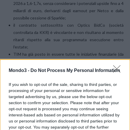
2026 a 1,6-1,7x, senza considerare i potenziali upside fino a 4
miliardi di euro, derivanti dagli earnout per Netco e dalla
possibile cessione di Sparkle;
il contratto sottoscritto con Optics BidCo (società
controllata da KKR) è vincolante e non risultano al momento
ritardi rispetto alla sua programmata esecuzione entro
l’estate;
TIM ha già posto in essere tutte le iniziative finanziarie (da
ultimo con la sottoscrizione di un contratto di finanziamento
ponte da 1,5 miliardi di euro annunciato venerdì scorso) e di
Mondo3 -
Do Not Process My Personal Information
pianificazione per fronteggiare qualunque scenario.
If you wish to opt-out of the sale, sharing to third parties, or
processing of your personal or sensitive information for
La Società ha dato mandato ai propri legali di segnalare i fatti di
targeted advertising by us, please use the below opt-out
cui sopra alle Autorità competenti per gli adempimenti di
section to confirm your selection. Please note that after your
conseguenza.
opt-out request is processed you may continue seeing
interest-based ads based on personal information utilized by
us or personal information disclosed to third parties prior to
| Immagine di copertina su licenza
Depositphotos
|
your opt-out. You may separately opt-out of the further