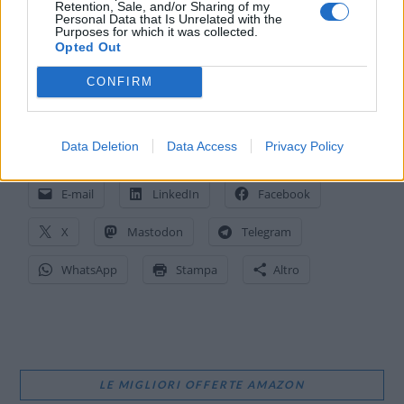
Retention, Sale, and/or Sharing of my
Nell’ambito della collaborazione, TIM utilizzerà Oracle Cloud
Personal Data that Is Unrelated with the
Purposes for which it was collected.
Infrastructure anche per migrare in cloud alcune delle
Opted Out
applicazioni interne del Gruppo.
CONFIRM
Immagine di su licenza
Depositphotos
Data Deletion
Data Access
Privacy Policy
CONDIVIDI QUESTO ARTICOLO:
E-mail
LinkedIn
Facebook
X
Mastodon
Telegram
WhatsApp
Stampa
Altro
LE MIGLIORI OFFERTE AMAZON