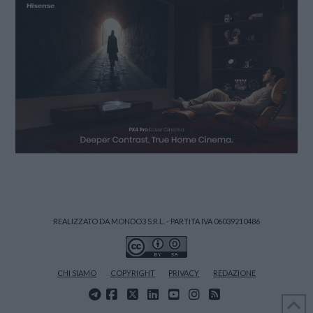
REALIZZATO DA MONDO3 S.R.L. - PARTITA IVA 06039210486
CHI SIAMO
COPYRIGHT
PRIVACY
REDAZIONE
FACEBOOK
X
LINKEDIN
YOUTUBE
INSTAGRAM
RSS