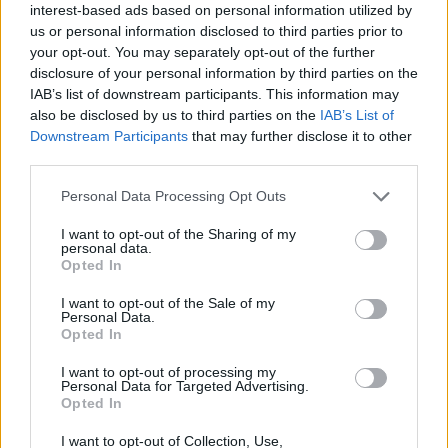
interest-based ads based on personal information utilized by
Chief Enterprise & Innovative Solutions Officer di TIM.
“La nostra
us or personal information disclosed to third parties prior to
proposta cloud si arricchisce grazie ai grandi player mondiali del
your opt-out. You may separately opt-out of the further
settore e rappresenta la base della nostra futura crescita in un
disclosure of your personal information by third parties on the
ambito fortemente strategico per il Paese. La scelta di Oracle, di
IAB’s list of downstream participants. This information may
avvalersi dei nostri Data Center per la realizzazione di una nuova
also be disclosed by us to third parties on the
IAB’s List of
Downstream Participants
that may further disclose it to other
Region, è la conferma dell’assoluta eccellenza delle nostre
third parties.
infrastrutture che, per capillarità e qualità, rappresentano un
unicum a livello nazionale.”
Personal Data Processing Opt Outs
I want to opt-out of the Sharing of my
TIM Enterprise offrirà i servizi Oracle Cloud Infrastructure ai
personal data.
Opted In
clienti del settore pubblico e delle imprese private in Italia,
mettendo a disposizione le proprie competenze per accelerare la
I want to opt-out of the Sale of my
Personal Data.
migrazione dei carichi di lavoro mission-critical verso il cloud. Si
Opted In
tratta di soluzioni che si distinguono per l’elevata sicurezza
integrata fin dalla progettazione, prestazioni superiori, alta
I want to opt-out of processing my
Personal Data for Targeted Advertising.
disponibilità e costi ridotti, ideali per supportare carichi di
Opted In
lavoro mission-critical e cloud-native nelle grandi aziende e
I want to opt-out of Collection, Use,
organizzazioni pubbliche.