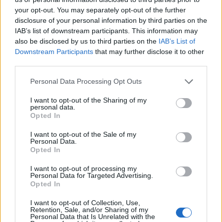
your opt-out. You may separately opt-out of the further
PROMOZIONI AL LANCIO: SCONTI PER NUOVI E GIÀ
disclosure of your personal information by third parties on the
IAB’s list of downstream participants. This information may
CLIENTI
also be disclosed by us to third parties on the
IAB’s List of
Per incentivare l’adozione della nuova offerta, TIM ha previsto
Downstream Participants
that may further disclose it to other
una serie di promozioni dedicate, con un occhio di riguardo per
third parties.
chi sceglie di centralizzare tutti i propri servizi con l’operatore.
Personal Data Processing Opt Outs
I want to opt-out of the Sharing of my
Per i nuovi clienti “All Inclusive”:
personal data.
Opted In
I nuovi clienti che scelgono un pacchetto completo
I want to opt-out of the Sale of my
sottoscrivendo contemporaneamente TIM WiFi Casa, la TV di
Personal Data.
Opted In
TIM (TimVision) e un’offerta mobile TIM, insieme alle nuove
offerte TIM Energia Luce e Gas, potranno beneficiare di
sconti
I want to opt-out of processing my
Personal Data for Targeted Advertising.
fino a 190 euro per 12 mesi
. Questi sconti verranno ripartiti in
Opted In
rate nelle rispettive bollette TIM o nelle fatture di fornitura TIM
Energia.
I want to opt-out of Collection, Use,
Retention, Sale, and/or Sharing of my
Personal Data that Is Unrelated with the