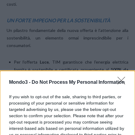
costi.
UN FORTE IMPEGNO PER LA SOSTENIBILITÀ
Un pilastro fondamentale della nuova offerta è l’attenzione alla
sostenibilità, un elemento ormai imprescindibile per i
consumatori.
Per l’offerta
Luce
, TIM garantisce che l’energia elettrica
fornita è sostenibile e certificata, proveniente al
100% da
fonti rinnovabili
.
Mondo3 -
Do Not Process My Personal Information
Per l’offerta
Gas
, l’impegno si traduce nella
compensazione
totale delle emissioni di CO2​
.
If you wish to opt-out of the sale, sharing to third parties, or
processing of your personal or sensitive information for
Questa doppia anima (prezzo stabile per la luce e rispetto per
targeted advertising by us, please use the below opt-out
section to confirm your selection. Please note that after your
l’ambiente) permette alle famiglie non solo di pianificare meglio le
opt-out request is processed you may continue seeing
spese e ridurre l’esposizione alla volatilità dei prezzi, ma anche di
interest-based ads based on personal information utilized by
contribuire attivamente a un consumo più responsabile.
us or personal information disclosed to third parties prior to