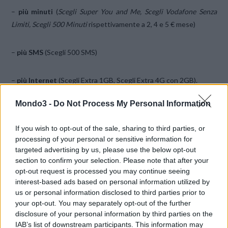
–
più minuti
(
Scegli Super You and Me, Scegli Vodafone Senza
Limiti, Scegli 500 Minuti
rispettivamente a 2, 4 e 5 € mese)
–
più SMS
(Scegli 500 SMS)
–
più Internet
(Scegli Extra 1GB, Scegli Extra 4G con 2GB).
Mondo3 -
Do Not Process My Personal Information
Una quarta opzione dovrebbe inoltre legare la tariffa alla
possibilità di avere un telefono assieme all’offerta Vodafone.
If you wish to opt-out of the sale, sharing to third parties, or
processing of your personal or sensitive information for
Ricordiamo che senza ufficializzazioni da parte di Vodafone
targeted advertising by us, please use the below opt-out
section to confirm your selection. Please note that after your
Italia sono da ritenersi indiscrezioni senza alcun valore
opt-out request is processed you may continue seeing
informativo e commerciale.
interest-based ads based on personal information utilized by
us or personal information disclosed to third parties prior to
your opt-out. You may separately opt-out of the further
CONDIVIDI QUESTO ARTICOLO:
disclosure of your personal information by third parties on the
E-mail
LinkedIn
Facebook
IAB’s list of downstream participants. This information may