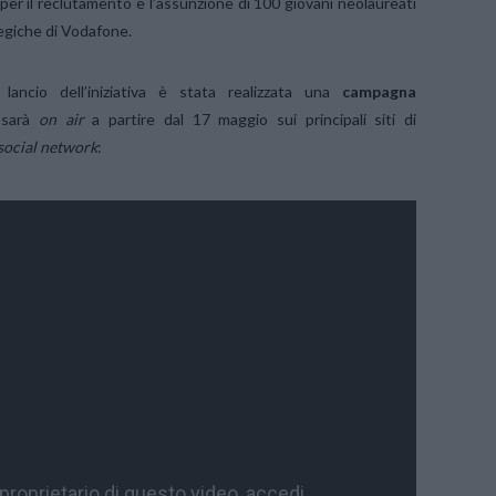
per il reclutamento e l’assunzione di 100 giovani neolaureati
tegiche di Vodafone.
lancio dell’iniziativa è stata realizzata una
campagna
sarà
on air
a partire dal 17 maggio sui principali siti di
social network
: