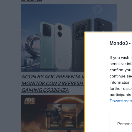
Mondo3 -
If you wish 
sensitive in
confirm you
AGON BY AOC PRESENTA IL NUOVO
continue se
information 
MONITOR CON 3 REFRESH RATE: ECCO IL
further disc
GAMING CQ32G4ZA
participants
Downstream 
Persona