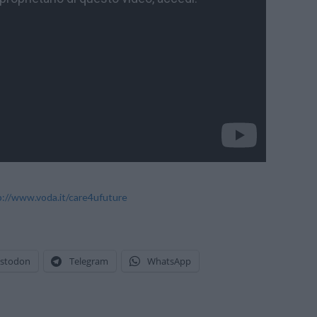
p://www.voda.it/care4ufuture
stodon
Telegram
WhatsApp