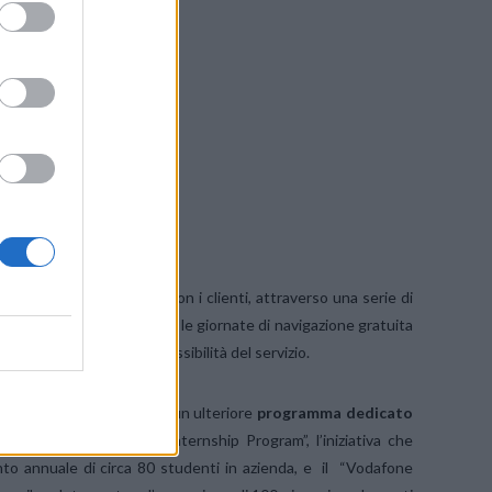
ntinua e
uppo delle
’esperienza
l’evoluzione
o nel mondo
 nazionale.
We CARE
’, il
 il rapporto di fiducia con i clienti, attraverso una serie di
 4G e sui Servizi Digitali o le giornate di navigazione gratuita
ella fedeltà, e della accessibilità del servizio.
uture” Vodafone realizza un ulteriore
programma dedicato
 aggiunge al “Vodafone Internship Program”, l’iniziativa che
nto annuale di circa 80 studenti in azienda, e il “Vodafone