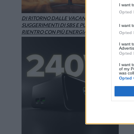
I want t
Opted 
DI RITORNO DALLE VACANZE? I
SUGGERIMENTI DI SBS E PURO PER UN
I want t
RIENTRO CON PIÙ ENERGIA
Opted 
I want 
Advertis
Opted 
I want t
of my P
was col
Opted 