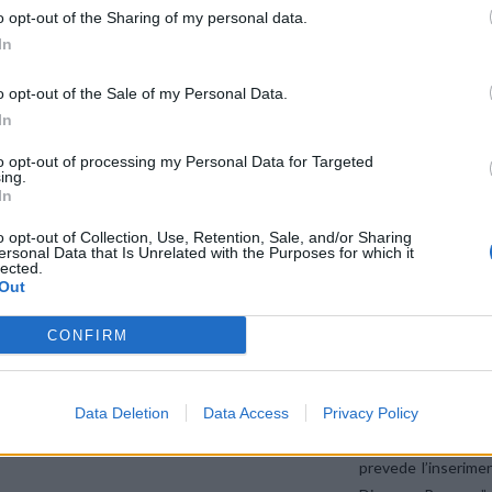
formazione, assicurerà ai ragazzi una
formazione co
o opt-out of the Sharing of my personal data.
professionalizzante
, con una particolare attenzione allo svil
In
competenze digitali, di vendita e, in generale, al miglioramento dell
dei clienti. Un modo, questo, per anticipare le esigenze dei clienti e 
o opt-out of the Sale of my Personal Data.
In
del mercato.
to opt-out of processing my Personal Data for Targeted
ing.
Vodafone ha circa 7.000 dipendenti in Italia, di cui 2.500 operan
In
dell’assistenza ai clienti in 8 Competence Center su tutto il territorio
o opt-out of Collection, Use, Retention, Sale, and/or Sharing
ersonal Data that Is Unrelated with the Purposes for which it
lected.
“Care 4 Your Future” si inserisce nel quadro più ampio dell’iniziativa ‘
Out
programma lanciato a ottobre 2015 che intende rafforzare e valorizzare
azioni concrete – come le iniziative Soddisfatti o Rimborsati sulla rete
CONFIRM
– negli ambiti della connettività, della trasparenza, del riconoscimento d
Con “Care 4 Your F
Data Deletion
Data Access
Privacy Policy
ai giovani
, che si
prevede l’inserime