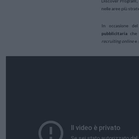
Discover Program”, 
nelle aree più stra
In occasione del 
pubblicitaria
che 
recruiting online
e