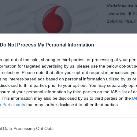
Vodafone Itali
lavorativo di 
Bologna, Pisa, 
Il
programma d
Do Not Process My Personal Information
tra i 18 e i 29 
esperienza degli
to opt-out of the sale, sharing to third parties, or processing of your per
cultura digitale 
formation for targeted advertising by us, please use the below opt-out s
r selection. Please note that after your opt-out request is processed y
I giovani apprendisti saranno inseriti in aree di lavoro strategiche per 
eing interest-based ads based on personal information utilized by us or
la convergenza tra connettività mobile, fissa e contenuti e il mon
disclosed to third parties prior to your opt-out. You may separately opt-
losure of your personal information by third parties on the IAB’s list of
evoluzione che richiedono competenze sempre più avanzate e special
. This information may also be disclosed by us to third parties on the
IA
con i clienti, cambiano anche le competenze degli operatori: basti pen
Participants
that may further disclose it to other third parties.
mensili con i clienti avviene attraverso i canali digitali, con circa 
840mila dai canali social.
l Data Processing Opt Outs
Vodafone, che ogni anno eroga complessivamente oltre 62.000 g