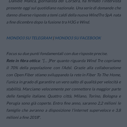
Daniele Manca, giornalista del CorSera, ha firmato l’intervista
presente oggi sul quotidiano nazionale. Una serie di domande che
danno diverse risposte a temi caldi della nuova WindTre SpA nata
a fine dicembre dopo la fusione tra H3G e Wind.
MONDO3 SU TELEGRAM
|
MONDO3 SU FACEBOOK
Focus su due punti fondamentali con due risposte precise.
Rete in fibra ottica
: “[… ]Per quanto riguarda Wind Tre copriamo
il 70% della popolazione con l’Adsl. Grazie alla collaborazione
con Open Fiber stiamo sviluppando la rete in
Fiber To The Home
,
l’unica in grado di garantire un vero salto di qualità per velocità e
stabilità. Marciamo velocemente per connettere la maggior parte
delle famiglie italiane. Quattro città, Milano, Torino, Bologna e
Perugia sono già coperte. Entro fine anno, saranno 2,2 milioni le
famiglie che avranno a disposizione l’internet superveloce e 3,8
milioni a fine 2018″.