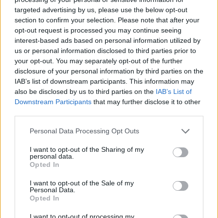
Tutto questo mentre la francese Iliad, si prepara a entrare in Italia
targeted advertising by us, please use the below opt-out
con un’offerta low cost e Tim lancia Kena.
«Sinceramente non
section to confirm your selection. Please note that after your
opt-out request is processed you may continue seeing
credo sia semplice, puntando solo sugli sconti, affermarsi in Italia
interest-based ads based on personal information utilized by
dove i prezzi sono, da tempo, particolarmente competitivi
us or personal information disclosed to third parties prior to
rispetto a quelli in vigore nel resto d’Europa. E mi auguro, anche,
your opt-out. You may separately opt-out of the further
che i nostri competitor non riaccendano nessuna guerra dei
disclosure of your personal information by third parties on the
prezzi».
IAB’s list of downstream participants. This information may
also be disclosed by us to third parties on the
IAB’s List of
Downstream Participants
that may further disclose it to other
L’articolo integrale su corriere.it
third parties.
Source: Wind Tre Media Communications
Personal Data Processing Opt Outs
CONDIVIDI QUESTO ARTICOLO:
I want to opt-out of the Sharing of my
personal data.
E-mail
LinkedIn
Facebook
Opted In
X
Mastodon
Telegram
I want to opt-out of the Sale of my
Personal Data.
Opted In
WhatsApp
Stampa
Altro
I want to opt-out of processing my