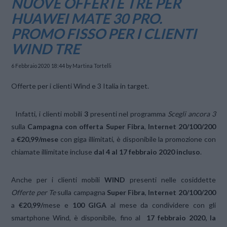
NUOVE OFFERTE TRE PER
HUAWEI MATE 30 PRO.
PROMO FISSO PER I CLIENTI
WIND TRE
6 Febbraio 2020 18:44
by Martina Tortelli
Offerte per i clienti Wind e 3 Italia in target.
Infatti, i clienti mobili
3
presenti nel programma
Scegli ancora 3
sulla
Campagna con offerta
Super Fibra
,
Internet 20/100/200
a
€20,99/mese
con giga illimitati, è disponibile la promozione con
chiamate illimitate incluse
dal 4 al 17 febbraio 2020 incluso
.
Anche per i clienti mobili
WIND
presenti nelle cosiddette
Offerte per Te
sulla campagna
Super Fibra
,
Internet 20/100/200
a
€20,99/
mese e
100 GIGA
al mese da condividere con gli
smartphone Wind,
è disponibile, fino al
17 febbraio 2020,
la