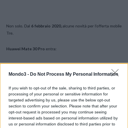
Non solo. Dal
6 febbraio 2020,
alcune novità per l’offerta mobile
Tre.
Huawei Mate 30 Pro
entra:
a listino FREE Compass e Vendita a rate con opzioni FREE
Power e FREE Super Power
Mondo3 -
Do Not Process My Personal Information
a listino ALL-IN Smart Compass e Vendita a rate con opzioni
ALL-IN Power e ALL-IN Super Power
If you wish to opt-out of the sale, sharing to third parties, or
a listino ALL-IN Smart Vendita a rate con opzioni ALL-IN
processing of your personal or sensitive information for
targeted advertising by us, please use the below opt-out
Master
section to confirm your selection. Please note that after your
(clienti affari) a listino ALL-IN Smart Vendita a rate con
opt-out request is processed you may continue seeing
opzioni ALL-IN Master
interest-based ads based on personal information utilized by
us or personal information disclosed to third parties prior to