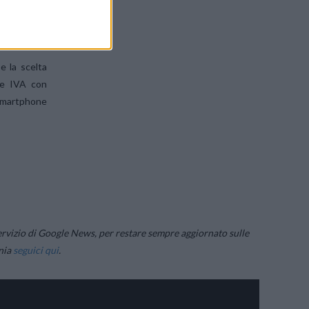
e la scelta
te IVA con
 Smartphone
rvizio di Google News, per restare sempre aggiornato sulle
onia
seguici qui
.