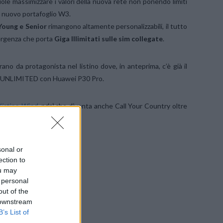
ole massimizzare i valori della nuova rete non ponendo limiti
el nuovo portafoglio W3.
 Young e Senior
rimangono altamente personalizzabili, il tutto
ergenza che porta
Giga Illimitati sulle sim collegate
.
ano da protagonista nel listino dove, in anteprima, c’è già il
 UNLIMITED con Huawei P30 Pro.
listino Wind
, ndr)
che diventa anche Call Your Country oltre
SU FACEBOOK
sonal or
ection to
ou may
 personal
out of the
 downstream
B’s List of