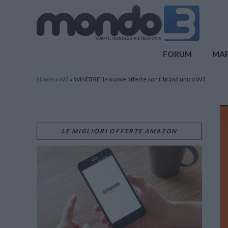
Mondo3
FORUM
MA
Home
»
W3
»
WINDTRE: le nuove offerte con il brand unico W3
LE MIGLIORI OFFERTE AMAZON