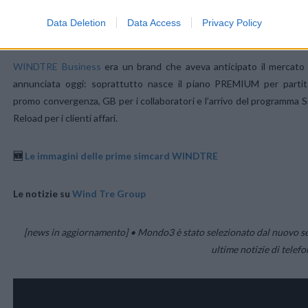
Data Deletion
Data Access
Privacy Policy
Il sito sarò nuovo e
avrà il dominio windtre.it.
WINDTRE Business
era un brand che aveva anticipato il mercato 
annunciata oggi: soprattutto nasce il piano PREMIUM per parti
promo convergenza, GB per i collaboratori e l’arrivo del programma
Reload per i clienti affari.
🆕
Le immagini delle prime simcard WINDTRE
Le notizie su
Wind Tre Group
[news in aggiornamento] • Mondo3 è stato selezionato dal nuovo se
ultime notizie di telef