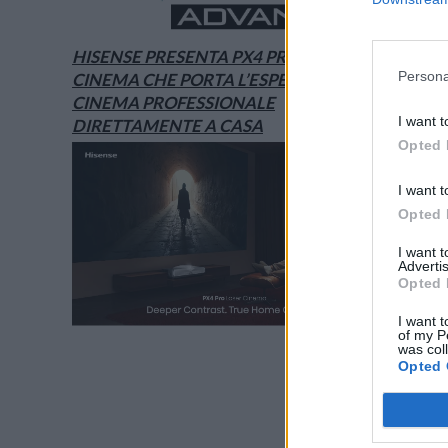
HISENSE PRESENTA PX4 PRO, IL LASER
Persona
CINEMA CHE PORTA L’ESPERIENZA DEL
CINEMA PROFESSIONALE
I want t
DIRETTAMENTE A CASA
Opted 
I want t
Opted 
I want 
Advertis
Opted 
I want t
of my P
was col
Opted 