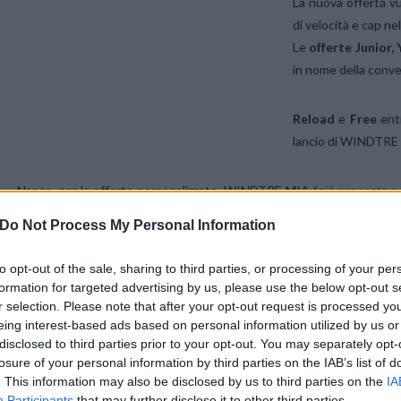
La nuova offerta vu
di velocità e cap n
Le
offerte Junior,
in nome della conv
Reload
e
Free
entr
lancio di WINDTRE
Nasce, per le offerte personalizzate, WINDTRE MIA (
già proposta a 
che MIA FIBRA, etc.
Do Not Process My Personal Information
MONDO3 SU TELEGRAM
|
MONDO3 SU INSTAGRAM
|
MONDO3 
to opt-out of the sale, sharing to third parties, or processing of your per
formation for targeted advertising by us, please use the below opt-out s
r selection. Please note that after your opt-out request is processed y
eing interest-based ads based on personal information utilized by us or
disclosed to third parties prior to your opt-out. You may separately opt-
losure of your personal information by third parties on the IAB’s list of
. This information may also be disclosed by us to third parties on the
IA
Participants
that may further disclose it to other third parties.