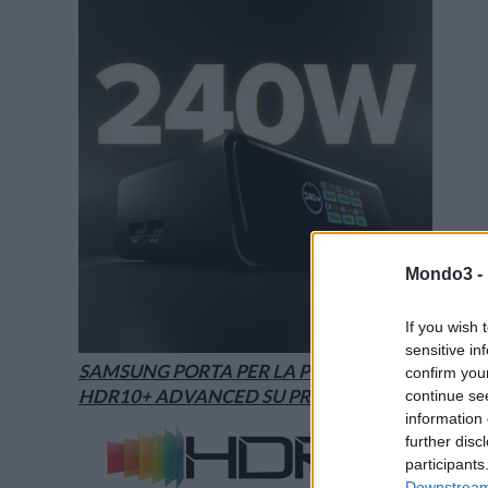
Mondo3 -
If you wish 
sensitive in
SAMSUNG PORTA PER LA PRIMA VOLTA
confirm you
HDR10+ ADVANCED SU PRIME VIDEO
continue se
information 
further disc
participants
Downstream 