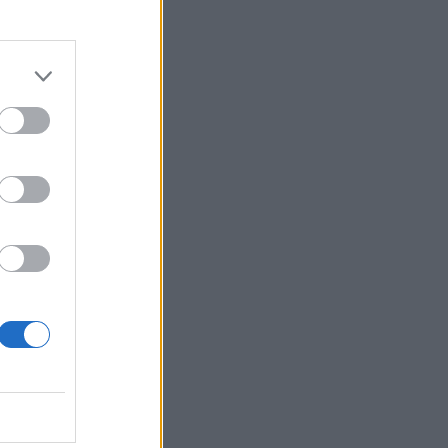
e il
nuovo
i il “nuovo