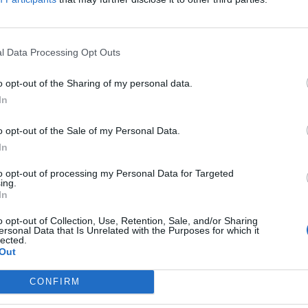
l Data Processing Opt Outs
o opt-out of the Sharing of my personal data.
In
o opt-out of the Sale of my Personal Data.
In
to opt-out of processing my Personal Data for Targeted
ing.
In
o opt-out of Collection, Use, Retention, Sale, and/or Sharing
ersonal Data that Is Unrelated with the Purposes for which it
lected.
Out
Il 16 marzo 2020 nasce la
nuova app WINDTRE
che introduc
programma di fidelity
. Muore pertanto Grande Cinema 3, infatt
CONFIRM
programma WIN DAY somma GC3 e WindDay”.