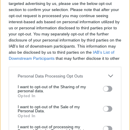
targeted advertising by us, please use the below opt-out
section to confirm your selection. Please note that after your
opt-out request is processed you may continue seeing
interest-based ads based on personal information utilized by
us or personal information disclosed to third parties prior to
your opt-out. You may separately opt-out of the further
disclosure of your personal information by third parties on the
Inoltre si segnalano:
IAB’s list of downstream participants. This information may
also be disclosed by us to third parties on the
IAB’s List of
Downstream Participants
that may further disclose it to other
la
YOUNG SUMMER EDITION
– già a listino dal 19 giugno,
third parties.
ndr – dedicata a tutti i ragazzi dai 14 ai 30 anni, per una
navigazione con
GIGA illimitati
per tutta l’estate, al costo di
Personal Data Processing Opt Outs
9,99€
al mese per 3 mesi, poi 11,99€ al mese.
I want to opt-out of the Sharing of my
la nuova
KIDS
under 6:
60 GIGA
a
9,99€
con 2 APP incluse
personal data.
Opted In
gratuitamente:
PAPUMBA
con oltre 500 giochi interattivi si occuperà
I want to opt-out of the Sale of my
dell’
edutainment
dei nostri bambini.
Personal Data.
Opted In
L’app è inclusa per 12 mesi, con uno sconto di 59,99€
WINDTRE Family Protect
per il blocco dei contenuti
I want to opt-out of processing my