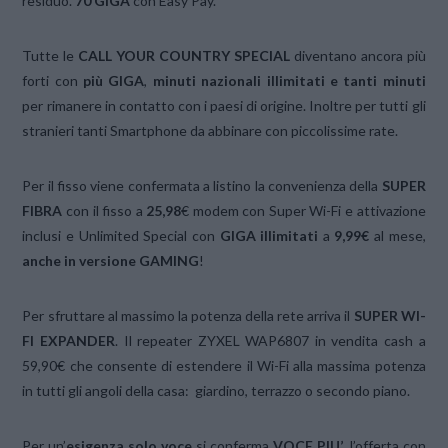
residuo.
70
GIGA
con Easy Pay.
Tutte le
CALL YOUR COUNTRY SPECIAL
diventano ancora più
forti con
più GIGA
,
minuti
nazionali illimitati e tanti minuti
per rimanere in contatto con i paesi di origine. Inoltre per tutti gli
stranieri tanti Smartphone da abbinare con piccolissime rate.
Per il fisso viene confermata a listino la convenienza della
SUPER
FIBRA
con il fisso a
25,98
€ modem con Super Wi-Fi e attivazione
inclusi e Unlimited Special con
GIGA illimitati
a
9,99€
al mese,
anche in versione GAMING
!
Per sfruttare al massimo la potenza della rete arriva il
SUPER WI-
FI EXPANDER
. Il repeater ZYXEL WAP6807 in vendita cash a
59,90€ che consente di estendere il Wi-Fi alla massima potenza
in tutti gli angoli della casa: giardino, terrazzo o secondo piano.
Per un’
esigenza solo voce
si conferma
VOCE PIU’
, l’offerta con