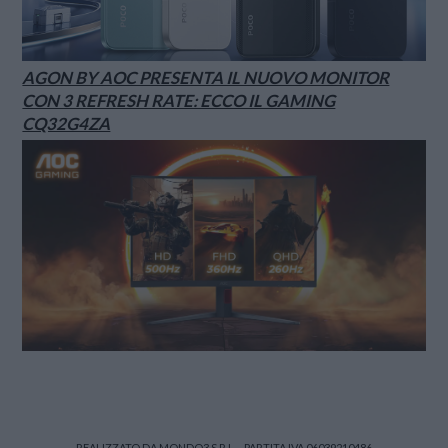
AGON BY AOC PRESENTA IL NUOVO MONITOR
CON 3 REFRESH RATE: ECCO IL GAMING
CQ32G4ZA
REALIZZATO DA MONDO3 S.R.L. - PARTITA IVA 06039210486