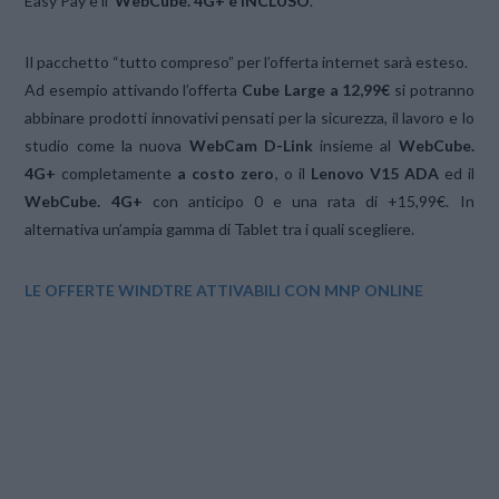
Easy Pay e il
WebCube
. 4G+ è INCLUSO
.
Il pacchetto “tutto compreso” per l’offerta internet sarà esteso.
Ad esempio attivando l’offerta
Cube Large a 12,99€
si potranno
abbinare prodotti innovativi pensati per la sicurezza, il lavoro e lo
studio come la nuova
WebCam D-Link
insieme al
WebCube
.
4G+
completamente
a costo zero
, o il
Lenovo V15 ADA
ed il
WebCube
. 4G+
con anticipo 0 e una rata di +15,99€. In
alternativa un’ampia gamma di Tablet tra i quali scegliere.
LE OFFERTE WINDTRE ATTIVABILI CON MNP ONLINE