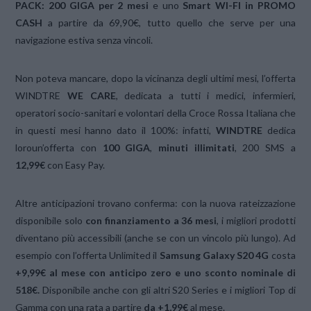
PACK:
200 GIGA per 2 mesi
e uno
Smart WI-FI in PROMO
CASH
a partire da 69,90€, tutto quello che serve per una
navigazione estiva senza vincoli.
Non poteva mancare, dopo la vicinanza degli ultimi mesi, l’offerta
WINDTRE
WE CARE
, dedicata a tutti i medici, infermieri,
operatori socio-sanitari e volontari della Croce Rossa Italiana che
in questi mesi hanno dato il 100%: infatti,
WINDTRE
dedica
loroun’offerta con
100 GIGA
,
minuti illimitati
, 200 SMS a
12,99€
con Easy Pay.
Altre anticipazioni trovano conferma: con la nuova rateizzazione
disponibile solo
con finanziamento a 36 mesi
, i migliori prodotti
diventano più accessibili (anche se con un vincolo più lungo). Ad
esempio con l’offerta Unlimited il
Samsung Galaxy S20 4G
costa
+9,99€ al mese con anticipo zero e uno sconto nominale di
518€.
Disponibile anche con gli altri S20 Series e i migliori Top di
Gamma con una rata a partire
da +1,99€
al mese.