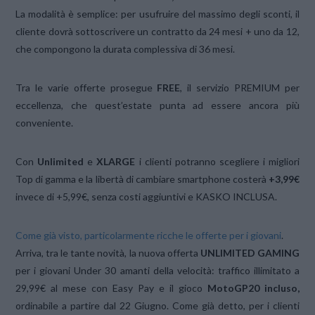
La modalità è semplice: per usufruire del massimo degli sconti, il
cliente dovrà sottoscrivere un contratto da 24 mesi + uno da 12,
che compongono la durata complessiva di 36 mesi.
Tra le varie offerte prosegue
FREE
, il servizio PREMIUM per
eccellenza, che quest’estate punta ad essere ancora più
conveniente.
Con
Unlimited
e
XLARGE
i clienti potranno scegliere i migliori
Top di gamma e la libertà di cambiare smartphone costerà
+3,99€
invece di +5,99€, senza costi aggiuntivi e KASKO INCLUSA.
Come già visto, particolarmente ricche le offerte per i giovani
.
Arriva, tra le tante novità, la nuova offerta
UNLIMITED GAMING
per i giovani Under 30 amanti della velocità: traffico illimitato a
29,99€ al mese con Easy Pay e il gioco
MotoGP20 incluso,
ordinabile a partire dal 22 Giugno. Come già detto, per i clienti