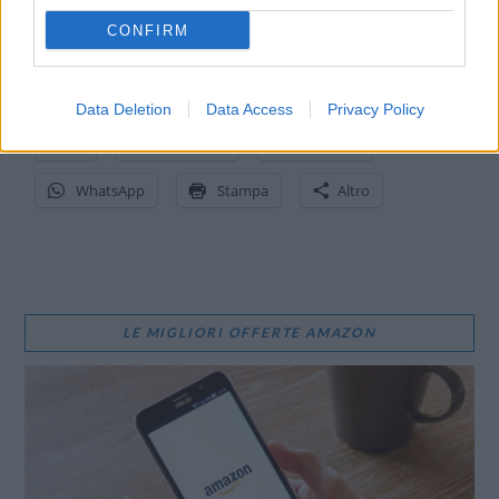
CONFIRM
CONDIVIDI QUESTO ARTICOLO:
E-mail
LinkedIn
Facebook
Data Deletion
Data Access
Privacy Policy
X
Mastodon
Telegram
WhatsApp
Stampa
Altro
LE MIGLIORI OFFERTE AMAZON