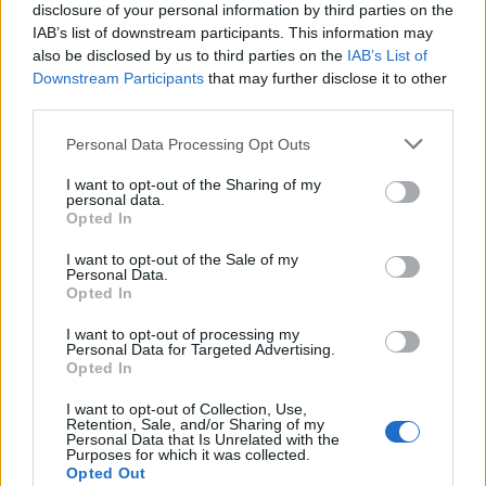
disclosure of your personal information by third parties on the
IAB’s list of downstream participants. This information may
also be disclosed by us to third parties on the
IAB’s List of
Downstream Participants
that may further disclose it to other
third parties.
Personal Data Processing Opt Outs
I want to opt-out of the Sharing of my
personal data.
Opted In
I want to opt-out of the Sale of my
Personal Data.
“Grazie alla loro competenza e professionalità, i clienti possono
Opted In
affrontare il percorso di
Digital Transformation
con la sicurezza
I want to opt-out of processing my
di avere un supporto qualificato al loro fianco”, si legge nella
Personal Data for Targeted Advertising.
landing page per diventare partner
.
Opted In
I want to opt-out of Collection, Use,
Retention, Sale, and/or Sharing of my
Sul sito è possibile inoltre richiedere maggiori informazioni
Personal Data that Is Unrelated with the
compilando il Form presente per essere ricontattati
Purposes for which it was collected.
Opted Out
direttamente dalla Direzione Sales WINDTRE.