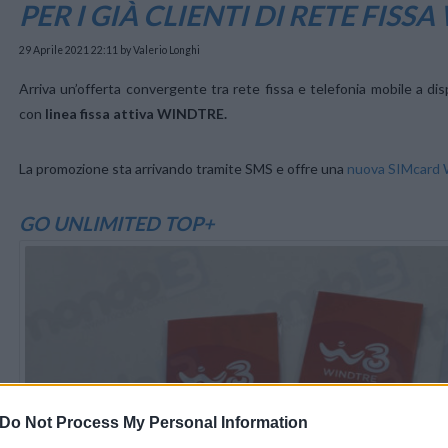
PER I GIÀ CLIENTI DI RETE FISS
29 Aprile 2021 22:11
by Valerio Longhi
Arriva un’offerta convergente tra rete fissa e telefonia mobile a di
con
linea fissa attiva WINDTRE.
La promozione sta arrivando tramite SMS e offre una
nuova SIMcard
GO UNLIMITED TOP+
Do Not Process My Personal Information