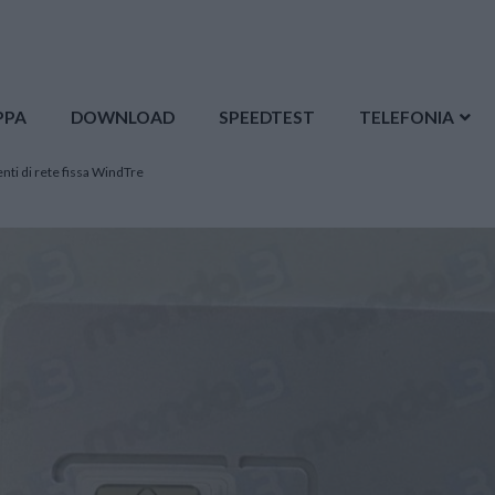
PPA
DOWNLOAD
SPEEDTEST
TELEFONIA
nti di rete fissa WindTre