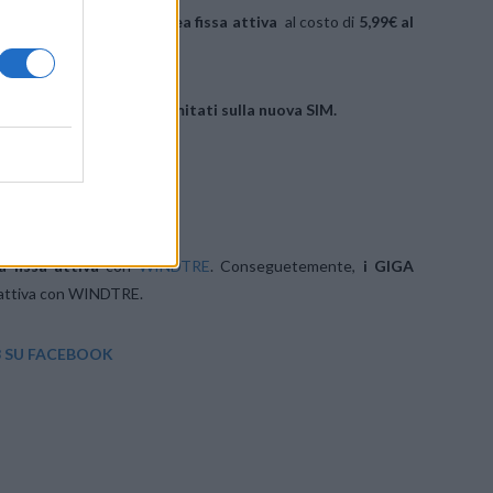
e
GIGA ILLIMITATI con linea fissa attiva
al costo di
5,99€ al
rea clienti) dei GIGA illimitati sulla nuova SIM.
ea fissa attiva
con
WINDTRE
. Conseguetemente,
i
GIGA
a attiva con WINDTRE.
SU FACEBOOK