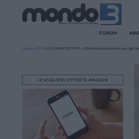
Mondo3
FORUM
MA
Home
»
W3
»
GO UNLIMITED TOP+, l’offerta in promozione per i già clie
LE MIGLIORI OFFERTE AMAZON