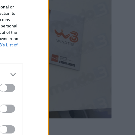
sonal or
ection to
ou may
 personal
out of the
 downstream
B’s List of
DTRE