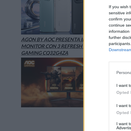
If you wish 
sensitive in
confirm you
continue se
information 
further disc
AGON BY AOC PRESENTA IL NUOVO
participants
MONITOR CON 3 REFRESH RATE: ECCO IL
Downstream 
GAMING CQ32G4ZA
Persona
I want t
Opted 
I want t
Opted 
I want 
Advertis