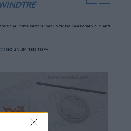
A WINDTRE
sposizione, come sempre, per un target selezionato di clienti
 W3
GO UNLIMITED TOP+.