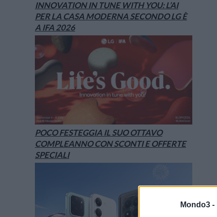
INNOVATION IN TUNE WITH YOU: L’AI
PER LA CASA MODERNA SECONDO LG È
A IFA 2026
POCO FESTEGGIA IL SUO OTTAVO
COMPLEANNO CON SCONTI E OFFERTE
SPECIALI
Mondo3 -