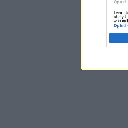
Opted 
I want t
of my P
was col
Opted 