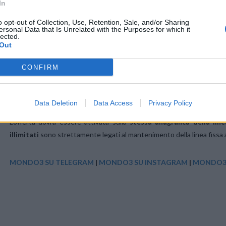
In
GO UNLIMITED TOP+
offre minuti illimitati verso tutti, 200 SMS 
o opt-out of Collection, Use, Retention, Sale, and/or Sharing
mese
, canone addebitato su
credito residuo.
ersonal Data that Is Unrelated with the Purposes for which it
lected.
Out
Il cliente dovrà attivare successicamente la
condivisione (da app o a
CONFIRM
COSTI E CONDIZIONI
Costo di Attivazione
Gratuito
e
Costo SIM 0€.
Data Deletion
Data Access
Privacy Policy
L’offerta dovrà essere attivata sulla
stessa anagrafica della lin
illimitati
sono strettamente legati al mantenimento della linea fiss
MONDO3 SU TELEGRAM
|
MONDO3 SU INSTAGRAM
|
MONDO3 