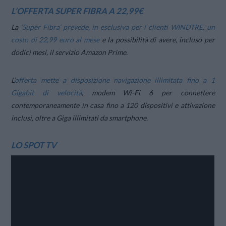
L’OFFERTA SUPER FIBRA A 22,99€
La
‘Super Fibra’ prevede, in esclusiva per i clienti WINDTRE, un
costo di 22,99 euro al mese
e la possibilità di avere, incluso per
dodici mesi, il servizio Amazon Prime.
L’
offerta mette a disposizione navigazione illimitata fino a 1
Gigabit di velocità
, modem Wi-Fi 6 per connettere
contemporaneamente in casa fino a 120 dispositivi e attivazione
inclusi, oltre a Giga illimitati da smartphone.
LO SPOT TV