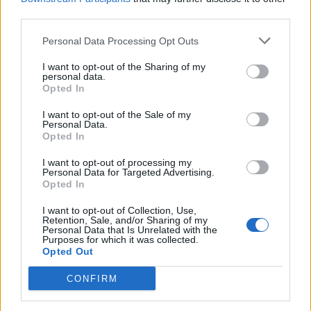
estiva di Fabio Rovazzi “La mia Felicità”. Accanto agli spot TV, in
third parties.
onda nei formati da 30, 20 e 15 secondi, la pianificazione
Personal Data Processing Opt Outs
prosegue on line e con contenuti social dedicati sui canali
Facebook e Instagram di WINDTRE.
I want to opt-out of the Sharing of my
personal data.
Opted In
CREDITS
I want to opt-out of the Sale of my
Agenzia: Wunderman Thompson
Personal Data.
Casa di produzione: Alto Verbano
Opted In
Regia: Sidney Sibilia
I want to opt-out of processing my
Editing: XLR8.
Personal Data for Targeted Advertising.
Opted In
Post Produzione 3D: EDI
I want to opt-out of Collection, Use,
Retention, Sale, and/or Sharing of my
CONDIVIDI QUESTO ARTICOLO:
Personal Data that Is Unrelated with the
Purposes for which it was collected.
E-mail
LinkedIn
Facebook
Opted Out
X
Mastodon
Telegram
CONFIRM
WhatsApp
Stampa
Altro