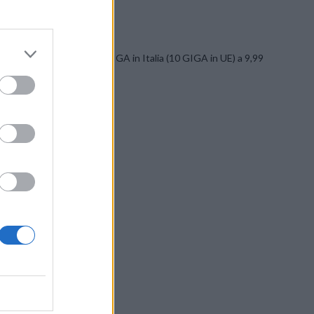
imitati In Italia e UE e 50 GIGA in Italia (10 GIGA in UE) a 9,99
SU FACEBOOK