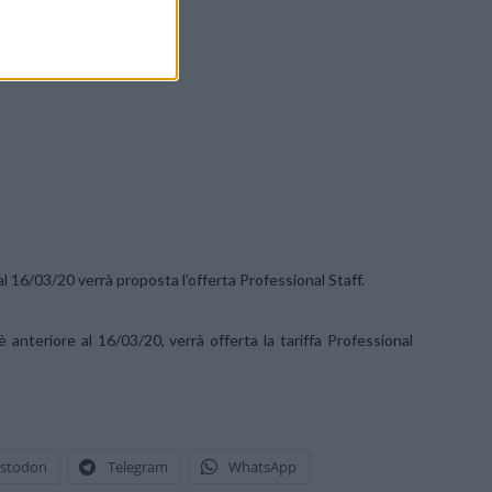
l 16/03/20 verrà proposta l’offerta Professional Staff.
è anteriore al 16/03/20, verrà offerta la tariffa Professional
stodon
Telegram
WhatsApp