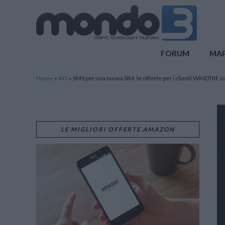
Mondo3
FORUM
MA
Home
»
W3
»
SMS per una nuova SIM, le offerte per i clienti WINDTRE co
LE MIGLIORI OFFERTE AMAZON