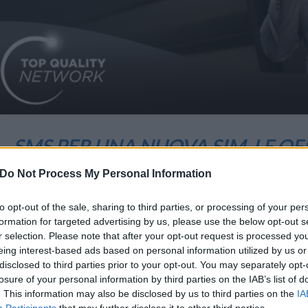
SMS PER UNA NUOVA SIM, LE OFF
WINDTRE CON PARTITA IVA IN 
Do Not Process My Personal Information
9 Novembre 2021 09:29
by Martina Tortelli
to opt-out of the sale, sharing to third parties, or processing of your per
Ancora campagne SMS per i clienti affari WINDTRE
formation for targeted advertising by us, please use the below opt-out s
r selection. Please note that after your opt-out request is processed y
eing interest-based ads based on personal information utilized by us or
Nell’ambito delle iniziative dedicate ai già Clienti Partita IVA 
disclosed to third parties prior to your opt-out. You may separately opt-
appositamente selezionati con l’invito a visitare un punto vendita
losure of your personal information by third parties on the IAB’s list of
delle seguenti offerte:.
. This information may also be disclosed by us to third parties on the
IA
Participants
that may further disclose it to other third parties.