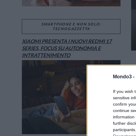
SMARTPHONE E NON SOLO:
TECNOGAZZETTA
XIAOMI PRESENTA I NUOVI REDMI 17
SERIES, FOCUS SU AUTONOMIA E
INTRATTENIMENTO
Mondo3 -
If you wish 
sensitive in
confirm you
continue se
information 
further disc
participants
Downstream 