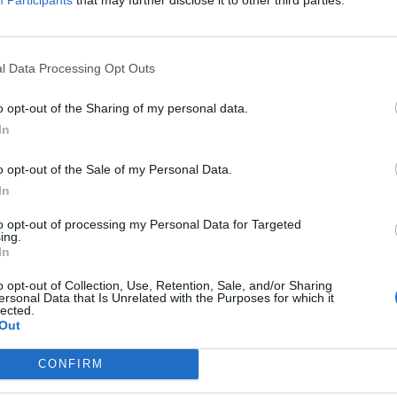
1. Professional DATA
(100 GIGA a 9,99 € al mese anziché 13,99)
l Data Processing Opt Outs
2. PROFESSIONAL SPECIAL (o PROFESSIONAL STAFF )
: Minuti Ill
€ al mese.
o opt-out of the Sharing of my personal data.
In
MONDO3 SU TELEGRAM
|
MONDO3 SU INSTAGRAM
|
MONDO3 
o opt-out of the Sale of my Personal Data.
In
to opt-out of processing my Personal Data for Targeted
ing.
In
o opt-out of Collection, Use, Retention, Sale, and/or Sharing
ersonal Data that Is Unrelated with the Purposes for which it
lected.
Out
CONFIRM