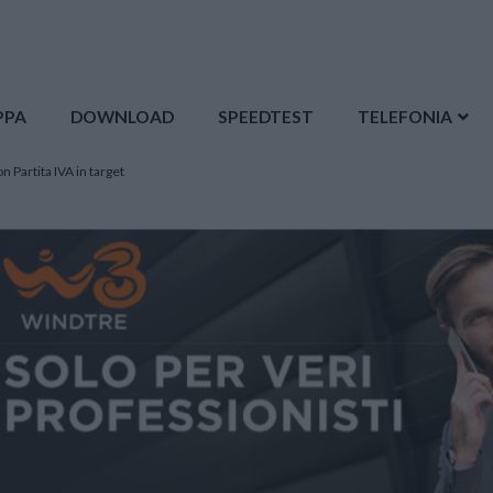
PPA
DOWNLOAD
SPEEDTEST
TELEFONIA
n Partita IVA in target