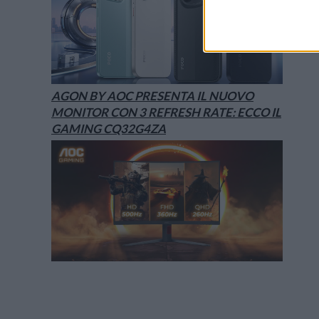
AGON BY AOC PRESENTA IL NUOVO
MONITOR CON 3 REFRESH RATE: ECCO IL
GAMING CQ32G4ZA