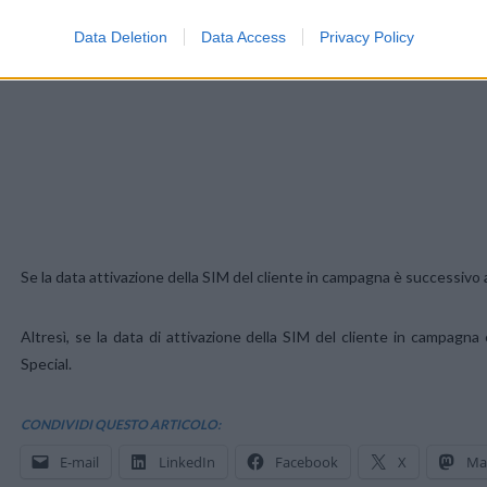
Data Deletion
Data Access
Privacy Policy
Se la data attivazione della SIM del cliente in campagna è successivo a
Altresì, se la data di attivazione della SIM del cliente in campagna 
Special.
CONDIVIDI QUESTO ARTICOLO:
E-mail
LinkedIn
Facebook
X
Ma