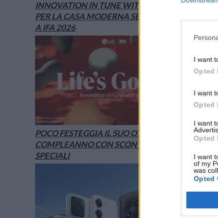
INNOVATION IN TUNE WITH YOU: L’AI
PER LA CASA MODERNA SECONDO LG È
A IFA 2026
Persona
I want t
Opted 
I want t
Opted 
I want 
Advertis
POCO FESTEGGIA IL SUO OTTAVO
Opted 
COMPLEANNO CON SCONTI E OFFERTE
SPECIALI
I want t
of my P
was col
Opted 