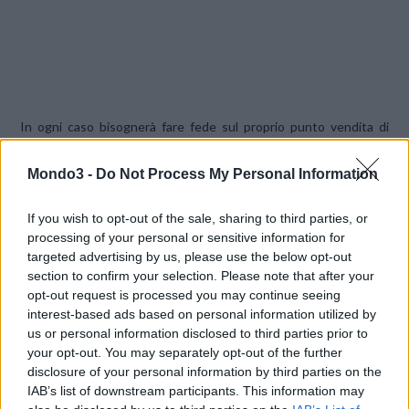
In ogni caso bisognerà fare fede sul proprio punto vendita di
fiducia che avrà la possibilità di verificare se l’offerta è attivabile.
Mondo3 -
Do Not Process My Personal Information
CONDIVIDI QUESTO ARTICOLO:
If you wish to opt-out of the sale, sharing to third parties, or
E-mail
LinkedIn
Facebook
processing of your personal or sensitive information for
targeted advertising by us, please use the below opt-out
X
Mastodon
Telegram
section to confirm your selection. Please note that after your
opt-out request is processed you may continue seeing
WhatsApp
Stampa
Altro
interest-based ads based on personal information utilized by
us or personal information disclosed to third parties prior to
your opt-out. You may separately opt-out of the further
disclosure of your personal information by third parties on the
IAB’s list of downstream participants. This information may