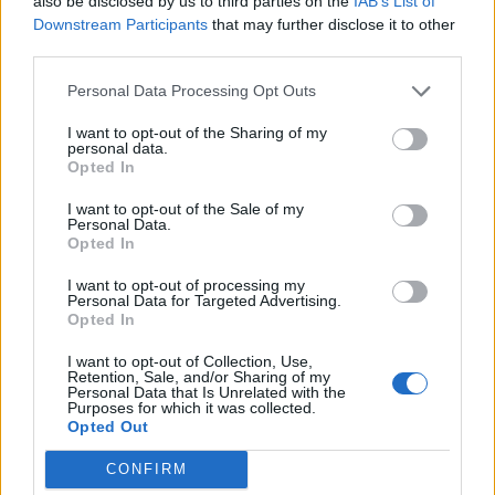
also be disclosed by us to third parties on the
IAB’s List of
LE MIGLIORI OFFERTE AMAZON
Downstream Participants
that may further disclose it to other
third parties.
Personal Data Processing Opt Outs
I want to opt-out of the Sharing of my
personal data.
Opted In
I want to opt-out of the Sale of my
Personal Data.
Opted In
I want to opt-out of processing my
Personal Data for Targeted Advertising.
Opted In
I want to opt-out of Collection, Use,
SMARTPHONE E NON SOLO: TECNOGAZZETTA
Retention, Sale, and/or Sharing of my
Personal Data that Is Unrelated with the
Purposes for which it was collected.
LG CHANNELS SUPERA I 5.000 CANALI A LIVELLO
Opted Out
GLOBALE E ARRIVA A 37 PAESI CON IL LANCIO IN
POLONIA
CONFIRM