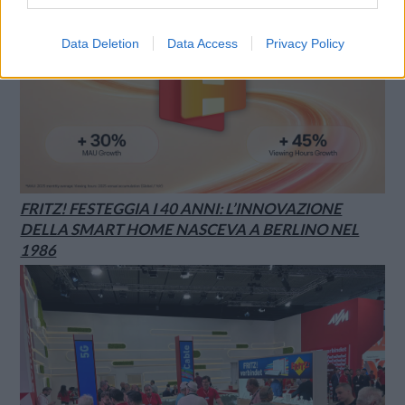
Data Deletion
Data Access
Privacy Policy
FRITZ! FESTEGGIA I 40 ANNI: L’INNOVAZIONE
DELLA SMART HOME NASCEVA A BERLINO NEL
1986