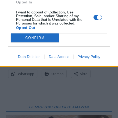
Opted In
I want to opt-out of Collection, Use,
MONDO3 SU TELEGRAM
|
MONDO3 SU INSTAGRAM
|
Retention, Sale, and/or Sharing of my
MONDO3 SU FACEBOOK
Personal Data that Is Unrelated with the
Purposes for which it was collected.
Opted Out
CONFIRM
CONDIVIDI QUESTO ARTICOLO:
E-mail
LinkedIn
Facebook
Data Deletion
Data Access
Privacy Policy
X
Mastodon
Telegram
WhatsApp
Stampa
Altro
LE MIGLIORI OFFERTE AMAZON