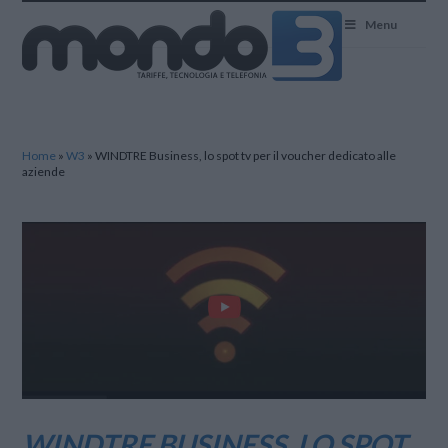
Mondo3
Menu
Home
»
W3
»
WINDTRE Business, lo spot tv per il voucher dedicato alle
aziende
WINDTRE BUSINESS, LO SPOT