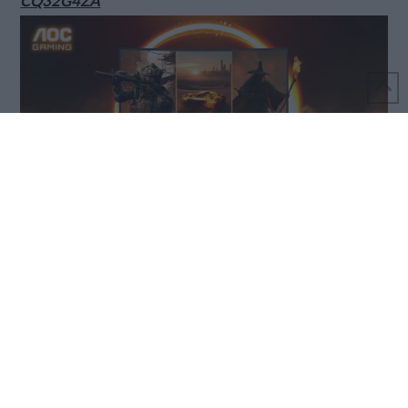
CQ32G4ZA
REALIZZATO DA MONDO3 S.R.L. - PARTITA IVA 06039210486
CHI SIAMO
COPYRIGHT
PRIVACY
REDAZIONE
FACEBOOK
X
LINKEDIN
YOUTUBE
INSTAGRAM
RSS