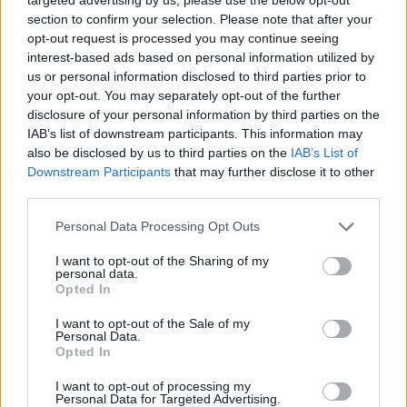
section to confirm your selection. Please note that after your
opt-out request is processed you may continue seeing
interest-based ads based on personal information utilized by
us or personal information disclosed to third parties prior to
your opt-out. You may separately opt-out of the further
disclosure of your personal information by third parties on the
I TESTIMONIAL
IAB’s list of downstream participants. This information may
also be disclosed by us to third parties on the
IAB’s List of
Il primo spot on air vede protagonisti
Gabriele Benedetto
, CEO
Downstream Participants
that may further disclose it to other
di Telepass, e
Simone Mancini
, Head of Marketing di Rossignol.
third parties.
Personal Data Processing Opt Outs
In chiusura dello spot il vero focus, ovvero la possibilità di
usufriore del
Piano Voucher promosso dal MISE per favorire la
I want to opt-out of the Sharing of my
personal data.
diffusione della banda ultralarga nel Paese
, grazie a un bonus fino
Opted In
a 2.500€.
I want to opt-out of the Sale of my
Personal Data.
“
Pensiamo a tutto noi
” è la promessa di WINDTRE.
Opted In
I want to opt-out of processing my
Personal Data for Targeted Advertising.
🛒
Offerta WINDTRE Business
:
MyShare