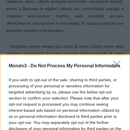
relazione, dove i clienti possono incontrare consulenti esperti,
pronti a illustrare le migliori offerte per connettività, energia e
soluzioni assicurative. Inoltre, sarà possibile provare
direttamente smartphone e tecnologie, in spazi progettati per
garantire comfort e funzionalità.
“
Vogliamo essere sempre più vicini ai nostri clienti anche nelle
gallerie commerciali. Il nuovo concept retail consente di avere
diversi spazi in cui i nostri addetti possono comunicare,
Mondo3 -
Do Not Process My Personal Information
interagire e offrire soluzioni dedicate
”, dichiara Alessandro
Simoni, Direttore B2C Sales WINDTRE & WINDTRE Retail.
If you wish to opt-out of the sale, sharing to third parties, or
processing of your personal or sensitive information for
Con questo nuovo format, WINDTRE rinnova il suo impegno
targeted advertising by us, please use the below opt-out
section to confirm your selection. Please note that after your
nell’innovazione al servizio delle persone, trasformando ogni
opt-out request is processed you may continue seeing
visita in un’occasione per semplificare la vita, con soluzioni smart,
interest-based ads based on personal information utilized by
accessibili e su misura.
us or personal information disclosed to third parties prior to
your opt-out. You may separately opt-out of the further
disclosure of your personal information by third parties on the
CONDIVIDI QUESTO ARTICOLO: