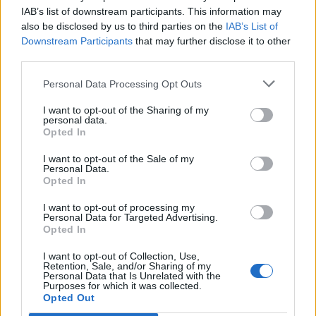
IAB’s list of downstream participants. This information may
E-mail
LinkedIn
Facebook
also be disclosed by us to third parties on the
IAB’s List of
Downstream Participants
that may further disclose it to other
X
Mastodon
Telegram
third parties.
WhatsApp
Stampa
Altro
Personal Data Processing Opt Outs
I want to opt-out of the Sharing of my
personal data.
Opted In
I want to opt-out of the Sale of my
Personal Data.
LE MIGLIORI OFFERTE AMAZON
Opted In
I want to opt-out of processing my
Personal Data for Targeted Advertising.
Opted In
I want to opt-out of Collection, Use,
Retention, Sale, and/or Sharing of my
Personal Data that Is Unrelated with the
Purposes for which it was collected.
Opted Out