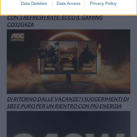
Data Deletion
Data Access
Privacy Policy
AGON BY AOC PRESENTA IL NUOVO MONITOR
CON 3 REFRESH RATE: ECCO IL GAMING
CQ32G4ZA
DI RITORNO DALLE VACANZE? I SUGGERIMENTI DI
SBS E PURO PER UN RIENTRO CON PIÙ ENERGIA