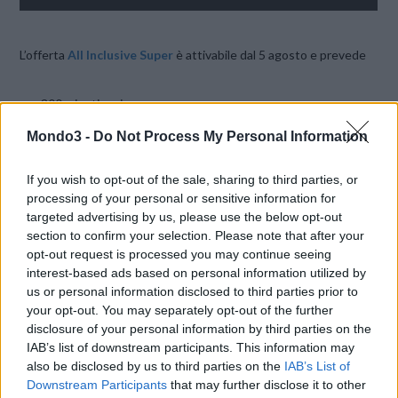
L’offerta
All Inclusive Super
è attivabile dal 5 agosto e prevede
300 minuti veri
300 sms verso tutti
Mondo3 -
Do Not Process My Personal Information
Internet illimitato “Powered 2GB”
canone
7€ al mese
If you wish to opt-out of the sale, sharing to third parties, or
processing of your personal or sensitive information for
targeted advertising by us, please use the below opt-out
In attesa di ulteriori dettagli sappiamo già che è
attivabile dai
section to confirm your selection. Please note that after your
vecchi clienti Wind
ai costi attualmente in vigore (4,5 €).
opt-out request is processed you may continue seeing
interest-based ads based on personal information utilized by
us or personal information disclosed to third parties prior to
CONDIVIDI QUESTO ARTICOLO:
your opt-out. You may separately opt-out of the further
E-mail
LinkedIn
Facebook
disclosure of your personal information by third parties on the
IAB’s list of downstream participants. This information may
X
Mastodon
Telegram
also be disclosed by us to third parties on the
IAB’s List of
Downstream Participants
that may further disclose it to other
WhatsApp
Stampa
Altro