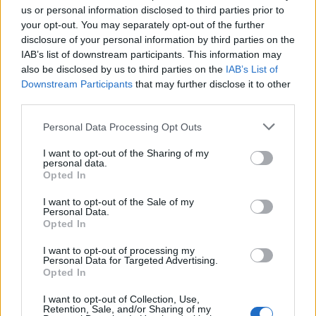
us or personal information disclosed to third parties prior to
your opt-out. You may separately opt-out of the further
disclosure of your personal information by third parties on the
IAB’s list of downstream participants. This information may
also be disclosed by us to third parties on the
IAB’s List of
Downstream Participants
that may further disclose it to other
third parties.
Personal Data Processing Opt Outs
I want to opt-out of the Sharing of my
personal data.
Opted In
I want to opt-out of the Sale of my
Personal Data.
iii)
Wind Smart
(
disponibile in più versioni
)
Opted In
I want to opt-out of processing my
Personal Data for Targeted Advertising.
L’offerta che dà ciò che occorre: Minuti e GIGA per navigare
Opted In
in libertà.
L’offerta si rinnova automaticamente ogni mese
I want to opt-out of Collection, Use,
Retention, Sale, and/or Sharing of my
Per fruire dell’offerta attendere l’SMS che conferma