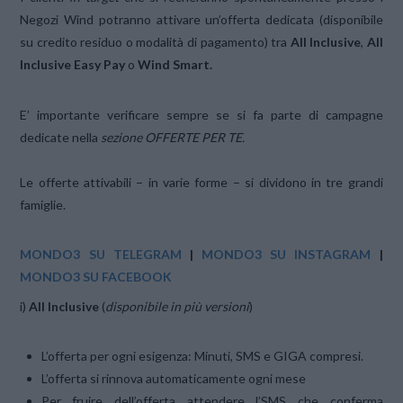
Negozi Wind potranno attivare un’offerta dedicata (disponibile
su credito residuo o modalità di pagamento) tra
All Inclusive
,
All
Inclusive Easy Pay
o
Wind Smart.
E’ importante verificare sempre se si fa parte di campagne
dedicate nella
sezione OFFERTE PER TE.
Le offerte attivabili – in varie forme – si dividono in tre grandi
famiglie.
MONDO3 SU TELEGRAM
|
MONDO3 SU INSTAGRAM
|
MONDO3 SU FACEBOOK
i)
All Inclusive
(
disponibile in più versioni
)
L’offerta per ogni esigenza: Minuti, SMS e GIGA compresi.
L’offerta si rinnova automaticamente ogni mese
Per fruire dell’offerta attendere l’SMS che conferma