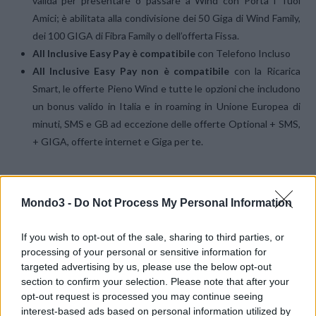
valida per presentare o passare a Wind con Porta i Tuoi
Amici; è abilitata alla condivisione dei 50 Giga di Wind Family,
dei 100 GIGA di Fibra Family o dell’offerta Fissa.
All Inclusive Easy Pay
è compatibile
con Telefono Incluso
All Inclusive Easy Pay
non è compatibile
con la Ricarica
Smart, le offerte Pieno Wind e tutte le opzioni che includono
un bonus valido in Italia e in roaming in Unione Europea di
minuti, SMS e GB ad eccezione delle offerte Optional + SMS,
+ GIGA, offerte internet e Giga per te.
Mondo3 -
Do Not Process My Personal Information
If you wish to opt-out of the sale, sharing to third parties, or
processing of your personal or sensitive information for
targeted advertising by us, please use the below opt-out
section to confirm your selection. Please note that after your
opt-out request is processed you may continue seeing
interest-based ads based on personal information utilized by