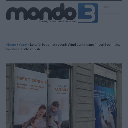
Mondo3
Menu
Home
»
Wind
»
Le offerte per i già clienti Wind continuano fino al 6 gennaio:
la lista di tariffe attivabili