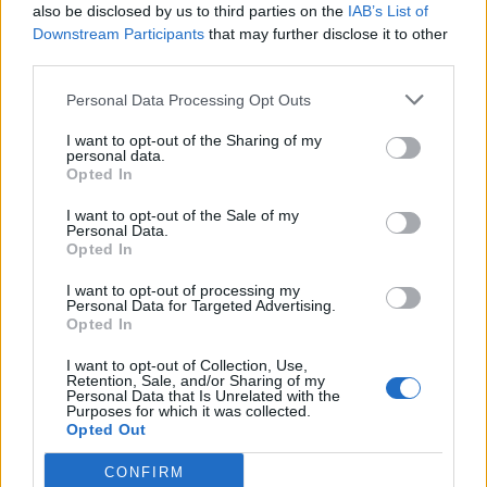
also be disclosed by us to third parties on the
IAB’s List of
Downstream Participants
that may further disclose it to other
LE MIGLIORI OFFERTE AMAZON
third parties.
Personal Data Processing Opt Outs
I want to opt-out of the Sharing of my
personal data.
Opted In
I want to opt-out of the Sale of my
Personal Data.
Opted In
I want to opt-out of processing my
Personal Data for Targeted Advertising.
Opted In
I want to opt-out of Collection, Use,
Retention, Sale, and/or Sharing of my
SMARTPHONE E NON SOLO: TECNOGAZZETTA
Personal Data that Is Unrelated with the
Purposes for which it was collected.
LG CHANNELS SUPERA I 5.000 CANALI A LIVELLO
Opted Out
GLOBALE E ARRIVA A 37 PAESI CON IL LANCIO IN
CONFIRM
POLONIA