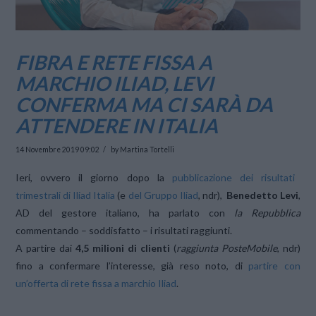
FIBRA E RETE FISSA A
MARCHIO ILIAD, LEVI
CONFERMA MA CI SARÀ DA
ATTENDERE IN ITALIA
14 Novembre 2019 09:02
by Martina Tortelli
Ieri, ovvero il giorno dopo la
pubblicazione dei risultati
trimestrali di Iliad Italia
(e
del Gruppo Iliad
, ndr),
Benedetto Levi
,
AD del gestore italiano, ha parlato con
la Repubblica
commentando – soddisfatto – i risultati raggiunti.
A partire dai
4,5 milioni di clienti
(
raggiunta PosteMobile
, ndr)
fino a confermare l’interesse, già reso noto, di
partire con
un’offerta di rete fissa a marchio Iliad
.