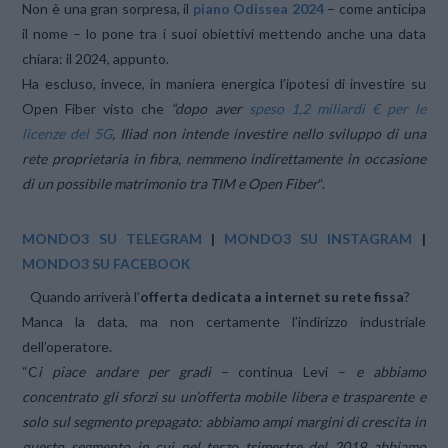
Non è una gran sorpresa, il
piano Odissea 2024
– come anticipa
il nome – lo pone tra i suoi obiettivi mettendo anche una data
chiara: il 2024, appunto.
Ha escluso, invece, in maniera energica l’ipotesi di investire su
Open Fiber visto che
“dopo aver
speso 1,2 miliardi € per le
licenze del 5G
, Iliad non intende investire nello sviluppo di una
rete proprietaria in fibra, nemmeno indirettamente in occasione
di un possibile matrimonio tra TIM e Open Fiber
“.
MONDO3 SU TELEGRAM
|
MONDO3 SU INSTAGRAM
|
MONDO3 SU FACEBOOK
Quando arriverà l’
offerta dedicata a internet su rete fissa
?
Manca la data, ma non certamente l’indirizzo industriale
dell’operatore.
“C
i piace andare per gradi
– continua Levi –
e abbiamo
concentrato gli sforzi su un’offerta mobile libera e trasparente e
solo sul segmento prepagato: abbiamo ampi margini di crescita in
questo segmento in cui nel terzo trimestre del 2019 abbiamo