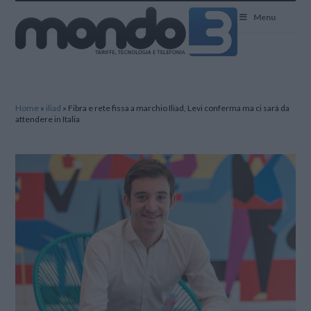
Mondo3
Menu
Home
»
iliad
»
Fibra e rete fissa a marchio Iliad, Levi conferma ma ci sarà da
attendere in Italia