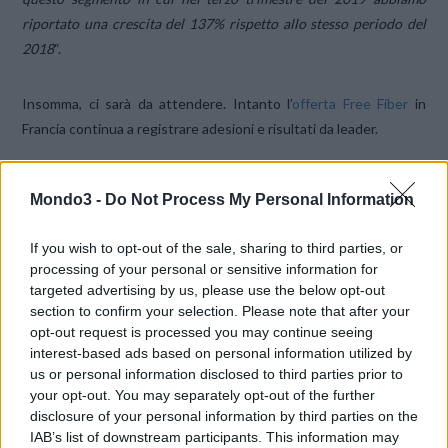
riportato una crescita del 137% rispetto allo stesso periodo del
2018
“.
Insomma, ci sarà da attendere. Intanto l’
offerta Free Fiber
in
Francia continua a registrare adesioni e risultati da leader.
Source “la Repubblica”
Mondo3 -
Do Not Process My Personal Information
CONDIVIDI QUESTO ARTICOLO:
If you wish to opt-out of the sale, sharing to third parties, or
processing of your personal or sensitive information for
E-mail
LinkedIn
Facebook
targeted advertising by us, please use the below opt-out
section to confirm your selection. Please note that after your
X
Mastodon
Telegram
opt-out request is processed you may continue seeing
interest-based ads based on personal information utilized by
WhatsApp
Stampa
Altro
us or personal information disclosed to third parties prior to
your opt-out. You may separately opt-out of the further
disclosure of your personal information by third parties on the
IAB’s list of downstream participants. This information may