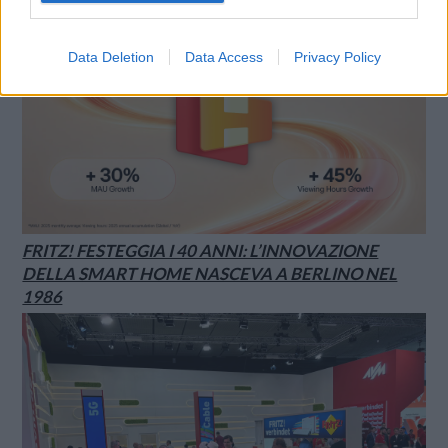
Data Deletion
Data Access
Privacy Policy
FRITZ! FESTEGGIA I 40 ANNI: L’INNOVAZIONE
DELLA SMART HOME NASCEVA A BERLINO NEL
1986