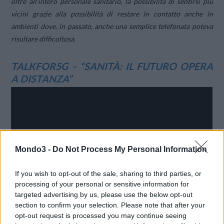
oltre all’intero personale sanitario, la possibilità di sentirsi più
vicini grazie alla possibilità di restare in contatto anche in
ambienti dove, in passato, anche una semplice telefonata poteva
risultare difficoltosa.
TALKFOR5G – “SANITÀ: IL FUTURO OPERA
A DISTANZA”
Mondo3 -
Do Not Process My Personal Information
If you wish to opt-out of the sale, sharing to third parties, or
processing of your personal or sensitive information for
targeted advertising by us, please use the below opt-out
section to confirm your selection. Please note that after your
opt-out request is processed you may continue seeing