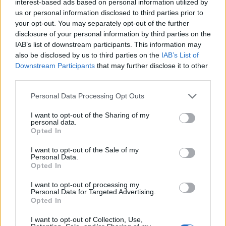
interest-based ads based on personal information utilized by
us or personal information disclosed to third parties prior to
your opt-out. You may separately opt-out of the further
disclosure of your personal information by third parties on the
IAB’s list of downstream participants. This information may
also be disclosed by us to third parties on the
IAB’s List of
Downstream Participants
that may further disclose it to other
third parties.
Personal Data Processing Opt Outs
I want to opt-out of the Sharing of my
personal data.
Opted In
“
Lo sviluppo della cosiddetta telemedicina avrà, sempre più, un
ruolo fondamentale nell’agevolare lo straordinario lavoro del
I want to opt-out of the Sale of my
Personal Data.
personale sanitario e migliorare la qualità di vita dei pazienti –
ha
Opted In
dichiarato
Giovanni Ferigo
, Amministratore Delegato di Inwit
.
I want to opt-out of processing my
Personal Data for Targeted Advertising.
Opted In
La nostra è la risposta all’esigenza di strutture ospedaliere sempre
più interconnesse, digitalizzate e innovative. Noi siamo pronti a
I want to opt-out of Collection, Use,