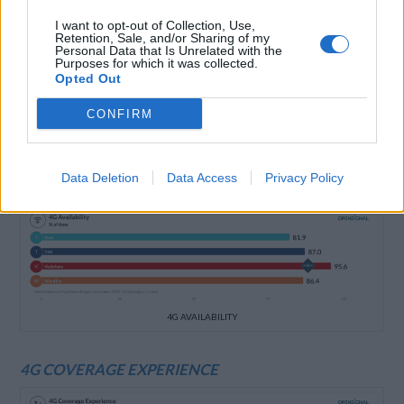
UPLOAD SPEED EXPERIENCE
I want to opt-out of Collection, Use,
Retention, Sale, and/or Sharing of my
Personal Data that Is Unrelated with the
Purposes for which it was collected.
Opted Out
CONFIRM
UPLOAD SPEED EXPERIENCE
Data Deletion
Data Access
Privacy Policy
4G AVAILABILITY
4G AVAILABILITY
4G COVERAGE EXPERIENCE